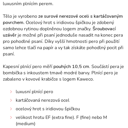
luxusním plnícím perem
.
Tělo je vyrobeno
ze surové nerezové oceli s kartáčovaným
povrchem.
Ocelový hrot s iridiovou špičkou je zdobený
ozdobnou rytinou doplněnou logem značky.
Šroubovací
uzávěr
je možné při psaní jednoduše nasadit na konec pera
pro pohodlné psaní. Díky vyšší hmotnosti pero při použití
samo lehce tlačí na papír a vy tak získáte pohodlný pocit při
psaní.
Kapesní plnící pero měří
pouhých 10,5 cm
. Součástí pera je
bombička s inkoustem tmavě modré barvy. Plnící pero je
zabaleno v kovové krabičce s logem Kaweco.
luxusní plnící pero
kartáčovaná nerezová ocel
ocelový hrot s iridiovou špičkou
velikost hrotu EF (extra fine). F (fine) nebo M
(medium)