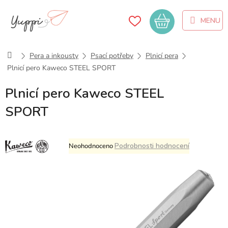
Přejít
na
Nákupní
obsah
košík
Domů
Pera a inkousty
Psací potřeby
Plnicí pera
Plnicí pero Kaweco STEEL SPORT
Plnicí pero Kaweco STEEL
SPORT
Průměrné
Podrobnosti hodnocení
Neohodnoceno
hodnocení
produktu
je
0,0
z
5
hvězdiček.