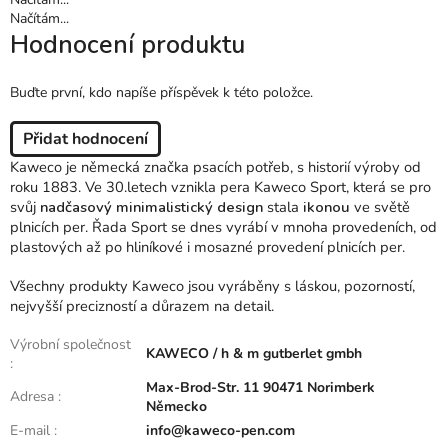
Načítám...
Hodnocení produktu
Buďte první, kdo napíše příspěvek k této položce.
Přidat hodnocení
Kaweco je německá značka psacích potřeb, s historií výroby od
roku 1883. Ve 30.letech vznikla pera Kaweco Sport, která se pro
svůj
nadčasový minimalistický design
stala
ikonou
ve světě
plnicích per. Řada Sport se dnes vyrábí v mnoha provedeních, od
plastových až po hliníkové i mosazné provedení plnicích per.
Všechny produkty Kaweco jsou vyráběny s láskou, pozorností,
nejvyšší precizností a důrazem na detail.
Výrobní společnost
KAWECO / h & m gutberlet gmbh
:
Max-Brod-Str. 11 90471 Norimberk
Adresa
:
Německo
E-mail
:
info@kaweco-pen.com