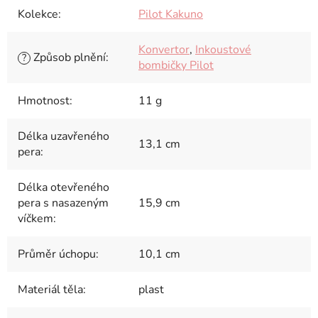
Kolekce
:
Pilot Kakuno
Konvertor
,
Inkoustové
Způsob plnění
:
?
bombičky Pilot
Hmotnost
:
11 g
Délka uzavřeného
13,1 cm
pera
:
Délka otevřeného
pera s nasazeným
15,9 cm
víčkem
:
Průměr úchopu
:
10,1 cm
Materiál těla
:
plast