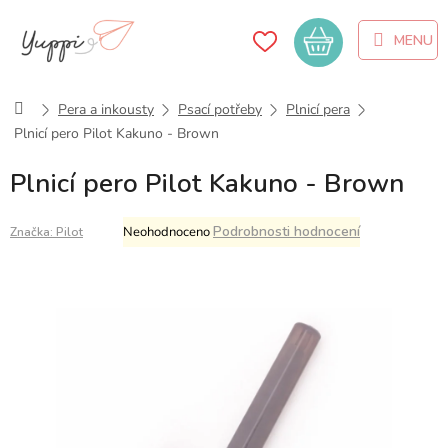
Přejít
na
Nákupní
obsah
košík
Domů
Pera a inkousty
Psací potřeby
Plnicí pera
Plnicí pero Pilot Kakuno - Brown
Plnicí pero Pilot Kakuno - Brown
Průměrné
Podrobnosti hodnocení
Neohodnoceno
Značka:
Pilot
hodnocení
produktu
je
0,0
z
5
hvězdiček.