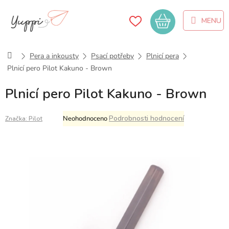
Přejít
na
Nákupní
obsah
košík
Domů
Pera a inkousty
Psací potřeby
Plnicí pera
Plnicí pero Pilot Kakuno - Brown
Plnicí pero Pilot Kakuno - Brown
Průměrné
Podrobnosti hodnocení
Neohodnoceno
Značka:
Pilot
hodnocení
produktu
je
0,0
z
5
hvězdiček.