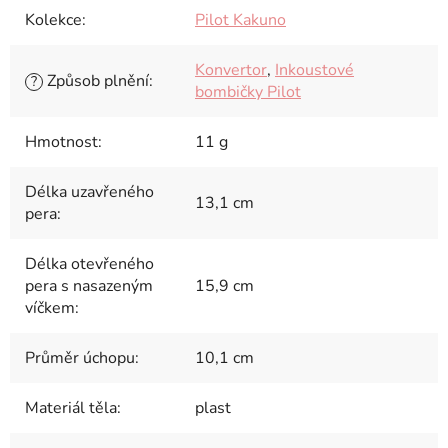
Kolekce
:
Pilot Kakuno
Konvertor
,
Inkoustové
Způsob plnění
:
?
bombičky Pilot
Hmotnost
:
11 g
Délka uzavřeného
13,1 cm
pera
:
Délka otevřeného
pera s nasazeným
15,9 cm
víčkem
:
Průměr úchopu
:
10,1 cm
Materiál těla
:
plast