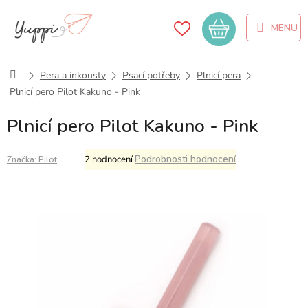
Přejít
na
Nákupní
obsah
košík
Domů
Pera a inkousty
Psací potřeby
Plnicí pera
Plnicí pero Pilot Kakuno - Pink
Plnicí pero Pilot Kakuno - Pink
Průměrné
Podrobnosti hodnocení
2 hodnocení
Značka:
Pilot
hodnocení
produktu
je
5,0
z
5
hvězdiček.