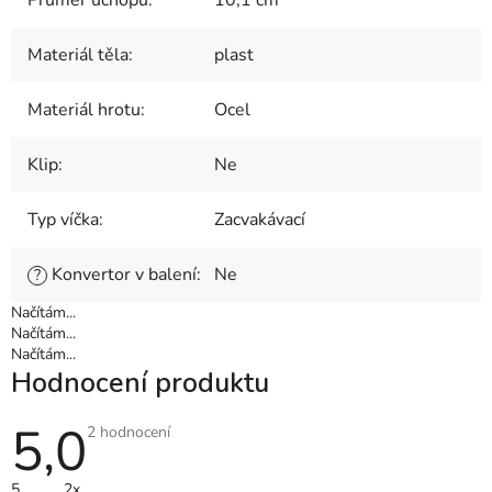
Materiál těla
:
plast
Materiál hrotu
:
Ocel
Klip
:
Ne
Typ víčka
:
Zacvakávací
Konvertor v balení
:
Ne
?
Načítám...
Načítám...
Načítám...
Hodnocení produktu
5,0
Průměrné
2 hodnocení
hodnocení
produktu
je
5
2x