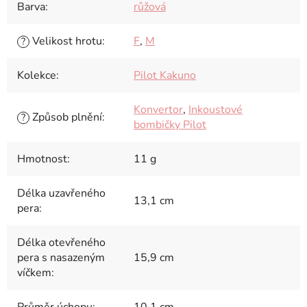
Barva
:
růžová
Velikost hrotu
:
F
,
M
?
Kolekce
:
Pilot Kakuno
Konvertor
,
Inkoustové
Způsob plnění
:
?
bombičky Pilot
Hmotnost
:
11 g
Délka uzavřeného
13,1 cm
pera
:
Délka otevřeného
pera s nasazeným
15,9 cm
víčkem
:
Průměr úchopu
:
10,1 cm