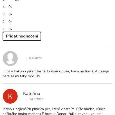
5,0
z
4
0x
5
hvězdiček.
3
0x
2
0x
1
0x
Přidat hodnocení
V
Ý
P
I
|
8.6.2026
Hodnocení produktu je 5 z 5 hvězdiček.
S
H
Hrot v Kakuno píše úžasně, krásně klouže, Jsem nadšená. A design
O
pera se mi taky moc líbí.
D
N
O
Kateřina
C
K
E
|
14.5.2026
Hodnocení produktu je 5 z 5 hvězdiček.
N
Jedno z nejlepších plnicích per, které vlastním. Píše hladce, vůbec
Í
neškrábe (mám variantu F hrotu). Doporučuji si rovnou koupit i