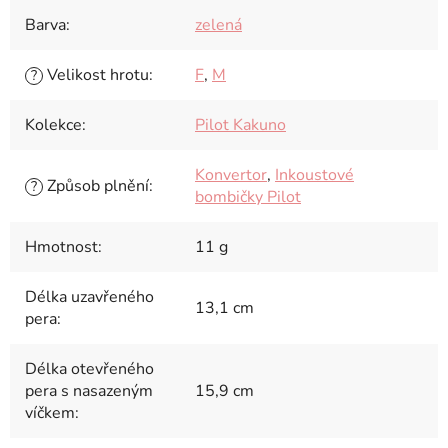
Barva
:
zelená
Velikost hrotu
:
F
,
M
?
Kolekce
:
Pilot Kakuno
Konvertor
,
Inkoustové
Způsob plnění
:
?
bombičky Pilot
Hmotnost
:
11 g
Délka uzavřeného
13,1 cm
pera
:
Délka otevřeného
pera s nasazeným
15,9 cm
víčkem
: