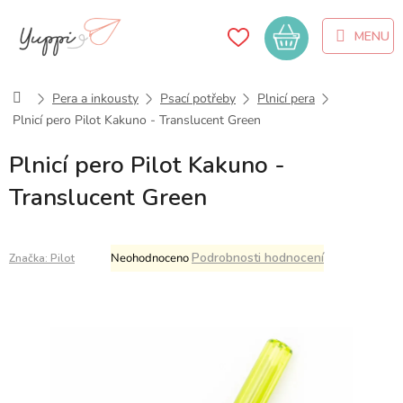
Přejít
na
Nákupní
obsah
košík
Domů
Pera a inkousty
Psací potřeby
Plnicí pera
Plnicí pero Pilot Kakuno - Translucent Green
Plnicí pero Pilot Kakuno -
Translucent Green
Průměrné
Podrobnosti hodnocení
Neohodnoceno
Značka:
Pilot
hodnocení
produktu
je
0,0
z
5
hvězdiček.