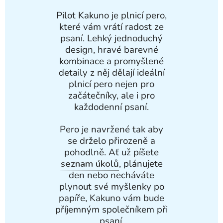
Pilot Kakuno je plnicí pero,
které vám vrátí radost ze
psaní. Lehký jednoduchý
design, hravé barevné
kombinace a promyšlené
detaily z něj dělají ideální
plnicí pero nejen pro
začátečníky, ale i pro
každodenní psaní.
Pero je navržené tak aby
se drželo přirozeně a
pohodlně. Ať už píšete
seznam úkolů
, plánujete
den nebo necháváte
plynout své myšlenky po
papíře, Kakuno vám bude
příjemným společníkem při
psaní.