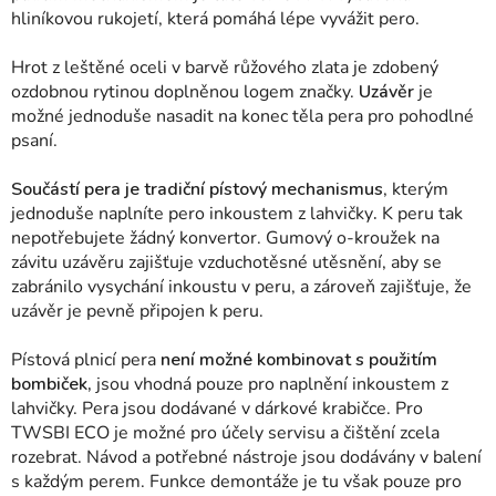
hliníkovou rukojetí, která pomáhá lépe vyvážit pero.
Hrot z leštěné oceli v barvě růžového zlata je zdobený
ozdobnou rytinou doplněnou logem značky.
Uzávěr
je
možné jednoduše nasadit na konec těla pera pro pohodlné
psaní.
Součástí pera je tradiční pístový mechanismus
, kterým
jednoduše naplníte pero inkoustem z lahvičky
.
K peru tak
nepotřebujete žádný konvertor.
Gumový o-kroužek na
závitu uzávěru zajišťuje vzduchotěsné utěsnění, aby se
zabránilo vysychání inkoustu v peru, a zároveň zajišťuje, že
uzávěr je pevně připojen k peru.
Pístová plnicí pera
není možné kombinovat s použitím
bombiček,
jsou vhodná pouze pro naplnění inkoustem z
lahvičky. Pera jsou dodávané v dárkové krabičce. Pro
TWSBI ECO je možné pro účely servisu a čištění zcela
rozebrat. Návod a potřebné nástroje jsou dodávány v balení
s každým perem. Funkce demontáže je tu však pouze pro