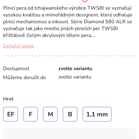
Plnicí pera od tchajwanského výrobce TWSBI se vyznačují
vysokou kvalitou a mimořádným designem, který odhaluje
plnicí mechanismus a inkoust. Série Diamond 580 ALR se
vyznačuje tak jako mnoho jiných plnicích per TWSBI
křišťálově čistým akrylovým tělem pera,...
Detailní popis
Dostupnost
zvolte variantu
zvolte variantu
Můžeme doručit do
Hrot
EF
F
M
B
1,1 mm