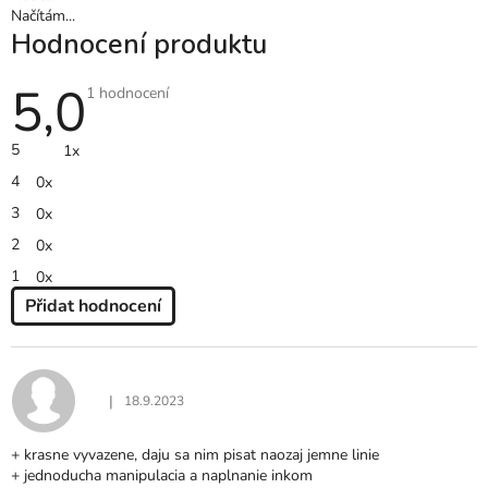
Načítám...
Hodnocení produktu
5,0
Průměrné
1 hodnocení
hodnocení
produktu
je
5
1x
5,0
z
4
0x
5
hvězdiček.
3
0x
2
0x
1
0x
Přidat hodnocení
V
Ý
P
I
|
18.9.2023
Hodnocení produktu je 5 z 5 hvězdiček.
S
H
+ krasne vyvazene, daju sa nim pisat naozaj jemne linie
O
+ jednoducha manipulacia a naplnanie inkom