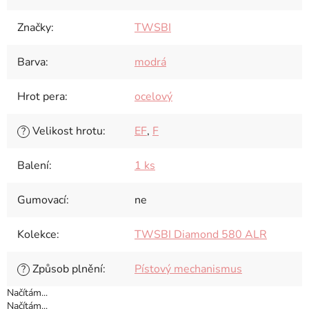
Značky
:
TWSBI
Barva
:
modrá
Hrot pera
:
ocelový
Velikost hrotu
:
EF
,
F
?
Balení
:
1 ks
Gumovací
:
ne
Kolekce
:
TWSBI Diamond 580 ALR
Způsob plnění
:
Pístový mechanismus
?
Načítám...
Načítám...