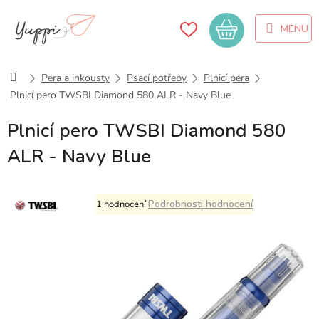
Přejít
na
Nákupní
obsah
košík
Domů
Pera a inkousty
Psací potřeby
Plnicí pera
Plnicí pero TWSBI Diamond 580 ALR - Navy Blue
Plnicí pero TWSBI Diamond 580
ALR - Navy Blue
Průměrné
Podrobnosti hodnocení
1 hodnocení
hodnocení
produktu
je
5,0
z
5
hvězdiček.