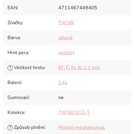
EAN
:
4711467449405
Značky
:
TWSBI
Barva
:
zelená
Hrot pera
:
ocelový
Velikost hrotu
:
EF
,
F
,
M
,
B
,
1,1 mm
?
Balení
:
1 ks
Gumovací
:
ne
Kolekce
:
TWSBI ECO-T
Způsob plnění
:
Pístový mechanismus
?