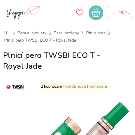
Přejít
na
Nákupní
obsah
košík
Domů
Pera a inkousty
Psací potřeby
Plnicí pera
Plnicí pero TWSBI ECO T - Royal Jade
Plnicí pero TWSBI ECO T -
Royal Jade
Průměrné
Podrobnosti hodnocení
2 hodnocení
hodnocení
produktu
je
5,0
z
5
hvězdiček.