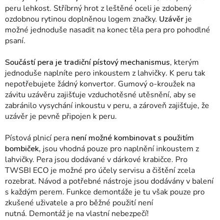
peru lehkost. Stříbrný hrot z leštěné oceli je zdobený
ozdobnou rytinou doplněnou logem značky.
Uzávěr
je
možné jednoduše nasadit na konec těla pera pro pohodlné
psaní.
Součástí pera je tradiční pístový mechanismus
, kterým
jednoduše naplníte pero inkoustem z lahvičky
.
K peru tak
nepotřebujete žádný konvertor.
Gumový o-kroužek na
závitu uzávěru zajišťuje vzduchotěsné utěsnění, aby se
zabránilo vysychání inkoustu v peru, a zároveň zajišťuje, že
uzávěr je pevně připojen k peru.
Pístová plnicí pera
není možné kombinovat s použitím
bombiček,
jsou vhodná pouze pro naplnění inkoustem z
lahvičky. Pera jsou dodávané v dárkové krabičce. Pro
TWSBI ECO je možné pro účely servisu a čištění zcela
rozebrat. Návod a potřebné nástroje jsou dodávány v balení
s každým perem. Funkce demontáže je tu však pouze pro
zkušené uživatele a pro běžné použití není
nutná. Demontáž je na vlastní nebezpečí!