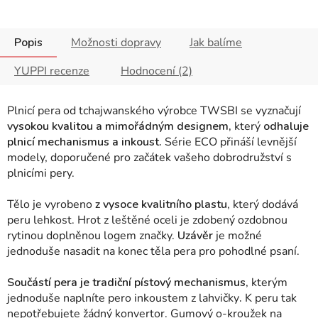
Popis
Možnosti dopravy
Jak balíme
YUPPI recenze
Hodnocení (2)
Plnicí pera od tchajwanského výrobce TWSBI se vyznačují
vysokou kvalitou a mimořádným designem,
který
odhaluje
plnicí mechanismus a inkoust.
Série ECO přináší levnější
modely, doporučené pro začátek vašeho dobrodružství s
plnicími pery.
Tělo je vyrobeno
z vysoce kvalitního plastu
, který dodává
peru lehkost. Hrot z leštěné oceli je zdobený ozdobnou
rytinou doplněnou logem značky.
Uzávěr
je možné
jednoduše nasadit na konec těla pera pro pohodlné psaní.
Součástí pera je tradiční pístový mechanismus
, kterým
jednoduše naplníte pero inkoustem z lahvičky
.
K peru tak
nepotřebujete žádný konvertor.
Gumový o-kroužek na