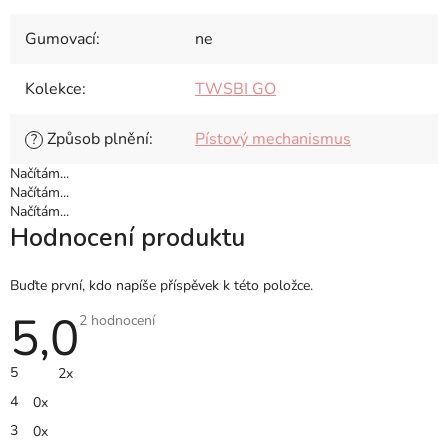
Gumovací
:
ne
Kolekce
:
TWSBI GO
Způsob plnění
:
Pístový mechanismus
?
Načítám...
Načítám...
Načítám...
Hodnocení produktu
Buďte první, kdo napíše příspěvek k této položce.
5,0
Průměrné
2 hodnocení
hodnocení
produktu
je
5
2x
5,0
z
4
0x
5
hvězdiček.
3
0x