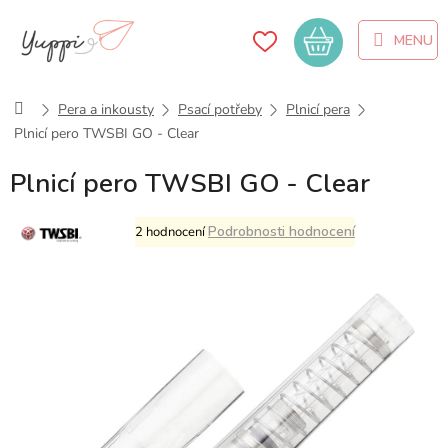
Přejít
na
Nákupní
obsah
košík
Domů
Pera a inkousty
Psací potřeby
Plnicí pera
Plnicí pero TWSBI GO - Clear
Plnicí pero TWSBI GO - Clear
Průměrné
Podrobnosti hodnocení
2 hodnocení
hodnocení
produktu
je
5,0
z
5
hvězdiček.