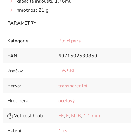
kapacita inkoustu 1,76ml
hmotnost 21 g
Kategorie
:
Plnicí pera
EAN
:
6971502530859
Značky
:
TWSBI
Barva
:
transparentní
Hrot pera
:
ocelový
Velikost hrotu
:
EF
,
F
,
M
,
B
,
1,1 mm
?
Balení
:
1 ks