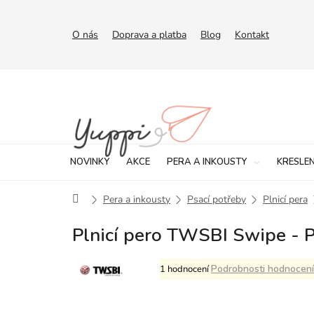
Přejít
na
obsah
O nás
Doprava a platba
Blog
Kontakt
NOVINKY
AKCE
PERA A INKOUSTY
KRESLEN
Domů
Pera a inkousty
Psací potřeby
Plnicí pera
Plnicí pero TWSBI Swipe - P
Průměrné
Podrobnosti hodnocení
1 hodnocení
hodnocení
produktu
je