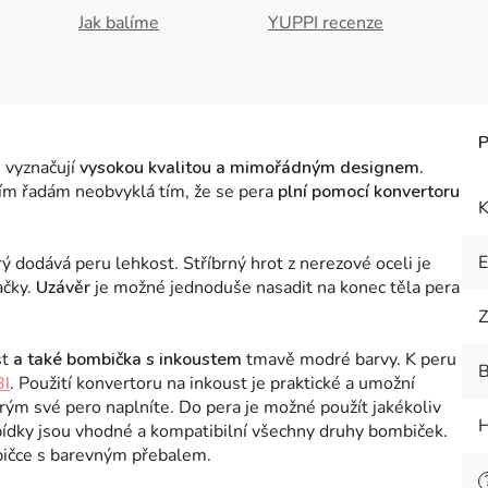
Jak balíme
YUPPI recenze
 vyznačují
vysokou kvalitou a mimořádným designem.
ím řadám neobvyklá tím, že se pera
plní pomocí konvertoru
K
rý dodává peru lehkost. Stříbrný hrot z nerezové oceli je
čky.
Uzávěr
je možné jednoduše nasadit na konec těla pera
Z
st
a také bombička s inkoustem
tmavě modré barvy. K peru
B
BI
. Použití konvertoru na inkoust je praktické a umožní
erým své pero naplníte. Do pera je možné použít jakékoliv
H
ídky jsou vhodné a kompatibilní všechny druhy bombiček.
abičce s barevným přebalem.