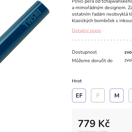
Plnicí pera od tchajwanskéh
a mimořádným designem. Zák
ostatním řadám neobvyklá tí
klasických bombiček s inkous
Detailní popis
Dostupnost
zvo
zvo
Můžeme doručit do
Hrot
EF
F
M
779 Kč