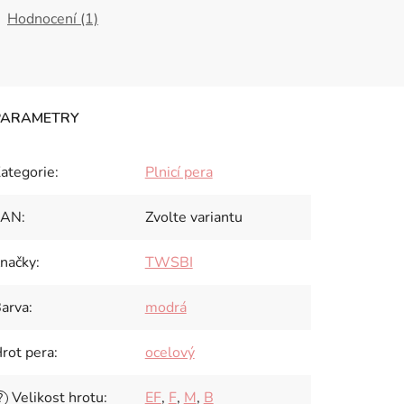
Hodnocení (1)
ategorie
:
Plnicí pera
EAN
:
Zvolte variantu
načky
:
TWSBI
arva
:
modrá
rot pera
:
ocelový
Velikost hrotu
:
EF
,
F
,
M
,
B
?