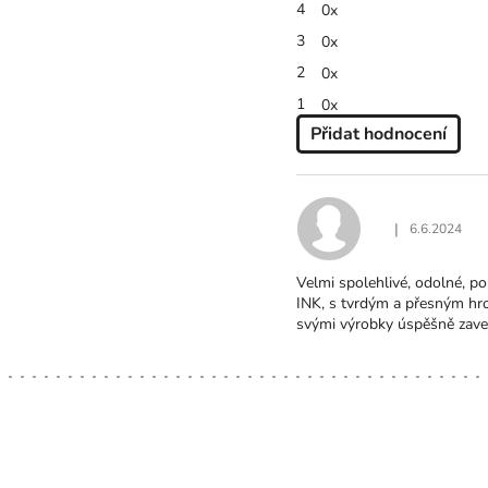
4
0x
5
hvězdiček.
3
0x
2
0x
1
0x
Přidat hodnocení
V
Ý
P
I
|
6.6.2024
Hodnocení produ
S
H
Velmi spolehlivé, odolné, p
O
INK, s tvrdým a přesným hrot
D
svými výrobky úspěšně zaved
N
O
C
E
N
Í