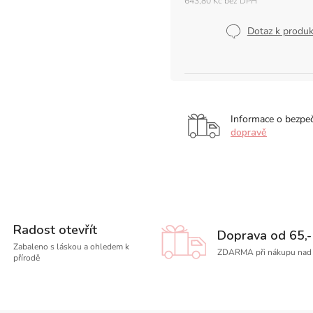
643,80 Kč bez DPH
Měrná
cena:
Dotaz k produ
Informace o bezpe
dopravě
Radost otevřít
Doprava od 65,-
Zabaleno s láskou a ohledem k
ZDARMA při nákupu nad 
přírodě