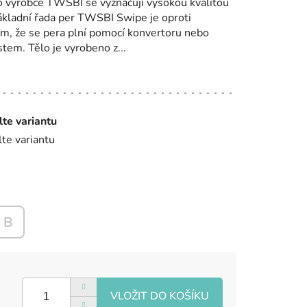
o výrobce TWSBI se vyznačují vysokou kvalitou
ladní řada per TWSBI Swipe je oproti
m, že se pera plní pomocí konvertoru nebo
tem. Tělo je vyrobeno z...
lte variantu
lte variantu
B