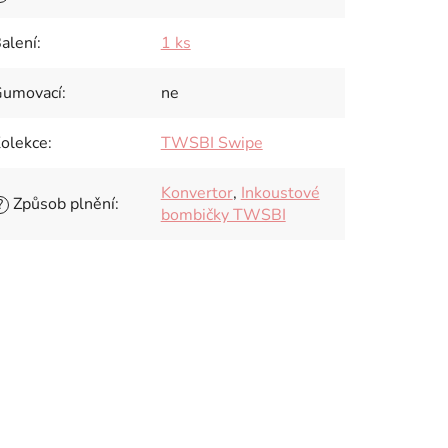
alení
:
1 ks
umovací
:
ne
olekce
:
TWSBI Swipe
Konvertor
,
Inkoustové
Způsob plnění
:
?
bombičky TWSBI