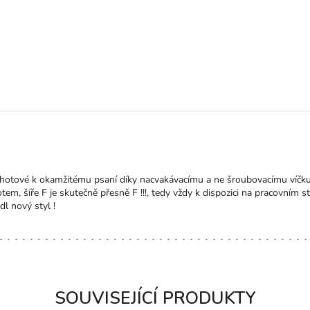
ktu je 5 z 5 hvězdiček.
ohotové k okamžitému psaní díky nacvakávacímu a ne šroubovacímu víčk
em, šíře F je skutečně přesně F !!!, tedy vždy k dispozici na pracovním 
l nový styl !
SOUVISEJÍCÍ PRODUKTY