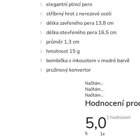
elegantní plnicí pero
stříbrný hrot z nerezové oceli
délka zavřeného pera 13,8 cm
délka otevřeného pera 16,5 cm
průměr 1,3 cm
hmotnost 15 g
bombička s inkoustem v modré barvě
pružinový konvertor
Načítám...
Načítám...
Načítám...
Hodnocení pro
5,0
Průměrné
1 hodnocení
hodnocení
produktu
je
5
1x
5,0
z