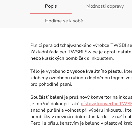
Popis
Možnosti dopravy
Hodíme se k sobě
Plnicí pera od tchajwanského výrobce TWSBI se
Základní řada per TWSBI Swipe je oproti ostatn
nebo klasických bombiček
s inkoustem.
Tělo je vyrobeno
z vysoce kvalitního plastu
, kte
zdobený ozdobnou rytinou doplněnou logem zna
pro pohodlné psaní.
Součástí balení
je
pružinový konvertor
na inkou
je možné dokoupit také
pístový konvertor TWS
snadné plnění a volnost při výběru inkoustu, kt
bombičky v mezinárodním standardu - z naší nab
Pero i s příslušenstvím je baleno v plastové kr