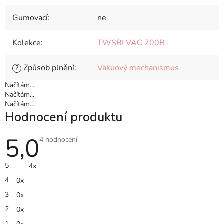
Gumovací
:
ne
Kolekce
:
TWSBI VAC 700R
Způsob plnění
:
Vakuový mechanismus
?
Načítám...
Načítám...
Načítám...
Hodnocení produktu
5,0
Průměrné
4 hodnocení
hodnocení
produktu
je
5
4x
5,0
z
4
0x
5
hvězdiček.
3
0x
2
0x
1
0x