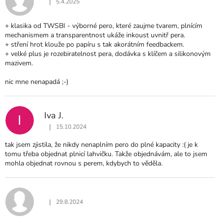
|
5.4.2025
Hodnocení produktu je 5 z 5 hvězdiček.
+ klasika od TWSBI - výborné pero, které zaujme tvarem, plnícím
mechanismem a transparentnost ukáže inkoust uvnitř pera.
+ stření hrot klouže po papíru s tak akorátním feedbackem.
+ velké plus je rozebiratelnost pera, dodávka s klíčem a silikonovým
mazivem.
nic mne nenapadá ;-)
Iva J.
I
|
15.10.2024
Hodnocení produktu je 5 z 5 hvězdiček.
tak jsem zjistila, že nikdy nenaplním pero do plné kapacity :( je k
tomu třeba objednat plnicí lahvičku. Takže objednávám, ale to jsem
mohla objednat rovnou s perem, kdybych to věděla.
|
29.8.2024
Hodnocení produktu je 5 z 5 hvězdiček.