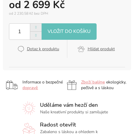
od
2 699 Kč
od
2 230,58 Kč
bez DPH
Měrná
cena:
Dotaz k produktu
Hlídat produkt
Informace o bezpečné
Zboží balíme
ekologicky,
dopravě
pečlivě a s láskou
Uděláme vám hezčí den
Naše kreativní produkty si zamilujete
Radost otevřít
Zabaleno s láskou a ohledem k