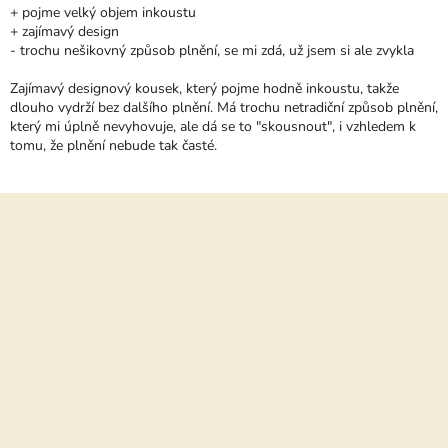
+ pojme velký objem inkoustu
+ zajímavý design
- trochu nešikovný způsob plnění, se mi zdá, už jsem si ale zvykla
Zajímavý designový kousek, který pojme hodně inkoustu, takže
dlouho vydrží bez dalšího plnění. Má trochu netradiční způsob plnění,
který mi úplně nevyhovuje, ale dá se to "skousnout", i vzhledem k
tomu, že plnění nebude tak časté.
Z
á
p
a
t
í