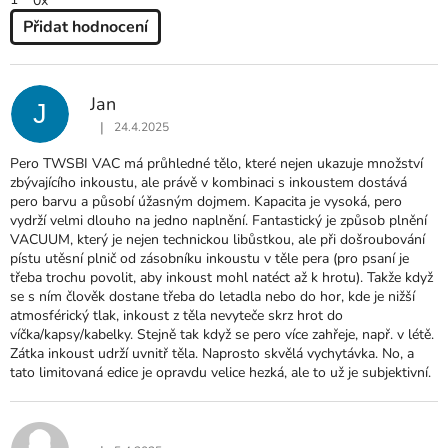
Přidat hodnocení
V
Ý
P
Jan
J
I
|
24.4.2025
S
Hodnocení produktu je 5 z 5 hvězdiček.
H
Pero TWSBI VAC má průhledné tělo, které nejen ukazuje množství
O
zbývajícího inkoustu, ale právě v kombinaci s inkoustem dostává
D
pero barvu a působí úžasným dojmem. Kapacita je vysoká, pero
N
vydrží velmi dlouho na jedno naplnění. Fantastický je způsob plnění
O
VACUUM, který je nejen technickou libůstkou, ale při došroubování
C
pístu utěsní plnič od zásobníku inkoustu v těle pera (pro psaní je
E
třeba trochu povolit, aby inkoust mohl natéct až k hrotu). Takže když
N
se s ním člověk dostane třeba do letadla nebo do hor, kde je nižší
Í
atmosférický tlak, inkoust z těla nevyteče skrz hrot do
víčka/kapsy/kabelky. Stejně tak když se pero více zahřeje, např. v létě.
Zátka inkoust udrží uvnitř těla. Naprosto skvělá vychytávka. No, a
tato limitovaná edice je opravdu velice hezká, ale to už je subjektivní.