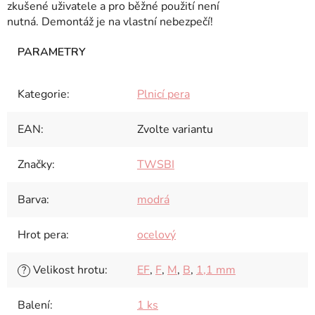
zkušené uživatele a pro běžné použití není
nutná. Demontáž je na vlastní nebezpečí!
Kategorie
:
Plnicí pera
EAN
:
Zvolte variantu
Značky
:
TWSBI
Barva
:
modrá
Hrot pera
:
ocelový
Velikost hrotu
:
EF
,
F
,
M
,
B
,
1,1 mm
?
Balení
:
1 ks