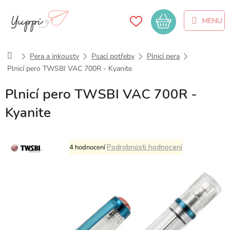
Přejít
na
Nákupní
obsah
košík
Domů
Pera a inkousty
Psací potřeby
Plnicí pera
Plnicí pero TWSBI VAC 700R - Kyanite
Plnicí pero TWSBI VAC 700R -
Kyanite
Průměrné
Podrobnosti hodnocení
4 hodnocení
hodnocení
produktu
je
5,0
z
5
hvězdiček.