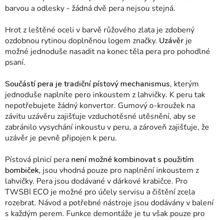
barvou a odlesky - žádná dvě pera nejsou stejná.
Hrot z leštěné oceli v barvě růžového zlata je zdobený
ozdobnou rytinou doplněnou logem značky.
Uzávěr
je
možné jednoduše nasadit na konec těla pera pro pohodlné
psaní.
Součástí pera je tradiční pístový mechanismus
, kterým
jednoduše naplníte pero inkoustem z lahvičky
.
K peru tak
nepotřebujete žádný konvertor.
Gumový o-kroužek na
závitu uzávěru zajišťuje vzduchotěsné utěsnění, aby se
zabránilo vysychání inkoustu v peru, a zároveň zajišťuje, že
uzávěr je pevně připojen k peru.
Pístová plnicí pera
není možné kombinovat s použitím
bombiček,
jsou vhodná pouze pro naplnění inkoustem z
lahvičky. Pera jsou dodávané v dárkové krabičce. Pro
TWSBI ECO je možné pro účely servisu a čištění zcela
rozebrat. Návod a potřebné nástroje jsou dodávány v balení
s každým perem. Funkce demontáže je tu však pouze pro