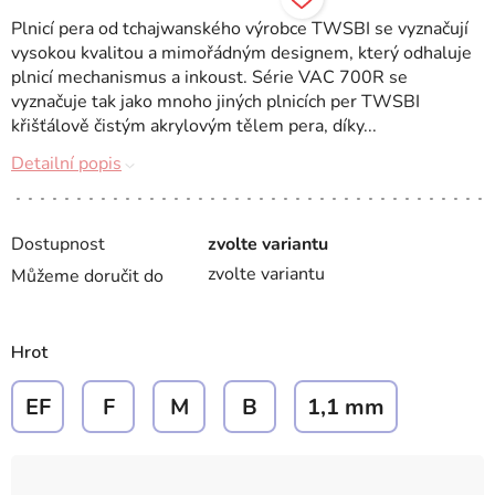
Plnicí pera od tchajwanského výrobce TWSBI se vyznačují
vysokou kvalitou a mimořádným designem, který odhaluje
plnicí mechanismus a inkoust. Série VAC 700R se
vyznačuje tak jako mnoho jiných plnicích per TWSBI
křišťálově čistým akrylovým tělem pera, díky...
Detailní popis
Dostupnost
zvolte variantu
zvolte variantu
Můžeme doručit do
Hrot
EF
F
M
B
1,1 mm