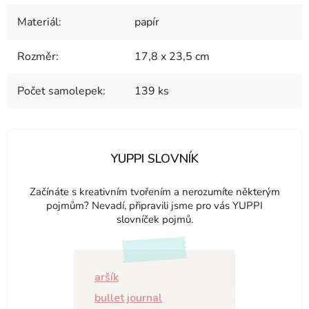
Materiál
:
papír
Rozměr
:
17,8 x 23,5 cm
Počet samolepek
:
139 ks
YUPPI SLOVNÍK
Začínáte s kreativním tvořením a nerozumíte některým
pojmům? Nevadí, připravili jsme pro vás YUPPI
slovníček pojmů.
aršík
bullet journal