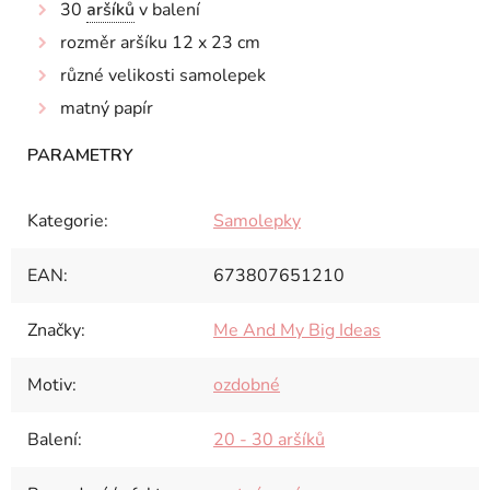
30
aršíků
v balení
rozměr aršíku 12 x 23 cm
různé velikosti samolepek
matný papír
Kategorie
:
Samolepky
EAN
:
673807651210
Značky
:
Me And My Big Ideas
Motiv
:
ozdobné
Balení
:
20 - 30 aršíků