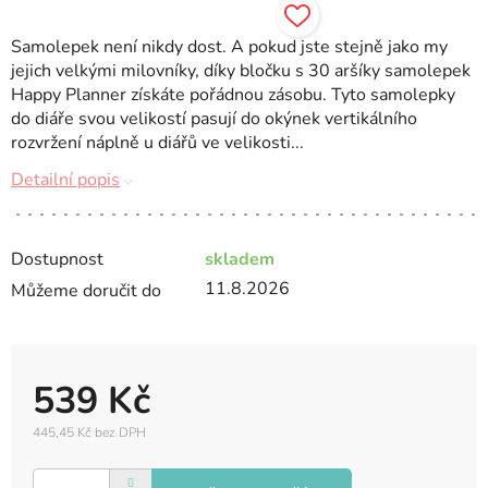
Samolepek není nikdy dost. A pokud jste stejně jako my
jejich velkými milovníky, díky bločku s 30 aršíky samolepek
Happy Planner získáte pořádnou zásobu. Tyto samolepky
do diáře svou velikostí pasují do okýnek vertikálního
rozvržení náplně u diářů ve velikosti...
Detailní popis
Dostupnost
skladem
11.8.2026
Můžeme doručit do
539 Kč
445,45 Kč bez DPH
Měrná
cena: