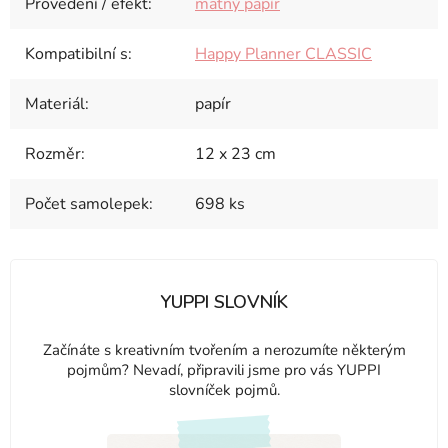
Provedení / efekt
:
matný papír
Kompatibilní s
:
Happy Planner CLASSIC
Materiál
:
papír
Rozměr
:
12 x 23 cm
Počet samolepek
:
698 ks
YUPPI SLOVNÍK
Začínáte s kreativním tvořením a nerozumíte některým
pojmům? Nevadí, připravili jsme pro vás YUPPI
slovníček pojmů.