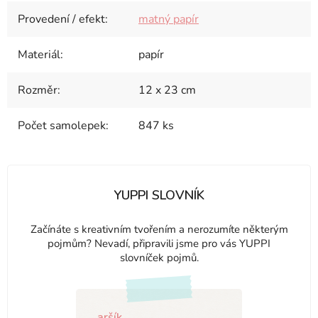
Provedení / efekt
:
matný papír
Materiál
:
papír
Rozměr
:
12 x 23 cm
Počet samolepek
:
847 ks
YUPPI SLOVNÍK
Začínáte s kreativním tvořením a nerozumíte některým
pojmům? Nevadí, připravili jsme pro vás YUPPI
slovníček pojmů.
aršík