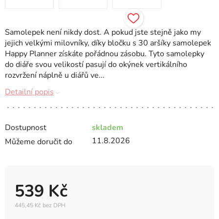
Samolepek není nikdy dost. A pokud jste stejně jako my
jejich velkými milovníky, díky bločku s 30 aršíky samolepek
Happy Planner získáte pořádnou zásobu. Tyto samolepky
do diáře svou velikostí pasují do okýnek vertikálního
rozvržení náplně u diářů ve...
Detailní popis
Dostupnost
skladem
11.8.2026
Můžeme doručit do
539 Kč
445,45 Kč bez DPH
Měrná