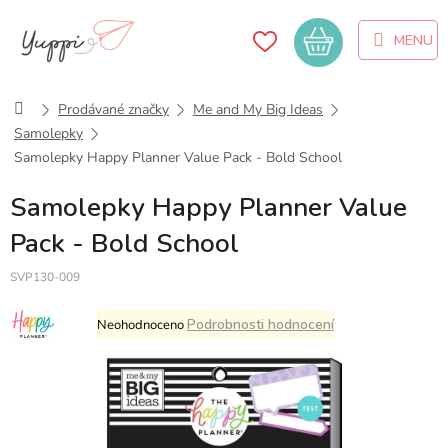
Přejít
na
Nákupní
obsah
košík
Domů
Prodávané značky
Me and My Big Ideas
Samolepky
Samolepky Happy Planner Value Pack - Bold School
Samolepky Happy Planner Value
Pack - Bold School
SVP130-009
Průměrné
Podrobnosti hodnocení
Neohodnoceno
hodnocení
produktu
je
0,0
z
5