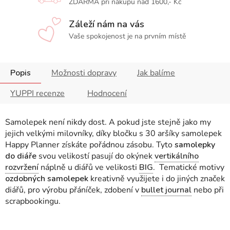
ZDARMA při nákupu nad 1600,- Kč
Záleží nám na vás
Vaše spokojenost je na prvním místě
Popis
Možnosti dopravy
Jak balíme
YUPPI recenze
Hodnocení
Samolepek není nikdy dost. A pokud jste stejně jako my
jejich velkými milovníky, díky bločku s 30 aršíky samolepek
Happy Planner získáte pořádnou zásobu. Tyto
samolepky
do diáře
svou velikostí pasují do okýnek
vertikálního
rozvržení
náplně u diářů ve velikosti
BIG
. Tematické motivy
ozdobných samolepek
kreativně využijete i do jiných značek
diářů, pro výrobu přáníček, zdobení v
bullet journal
nebo při
scrapbookingu.