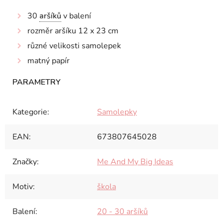
30
aršíků
v balení
rozměr aršíku 12 x 23 cm
různé velikosti samolepek
matný papír
Kategorie
:
Samolepky
EAN
:
673807645028
Značky
:
Me And My Big Ideas
Motiv
:
škola
Balení
:
20 - 30 aršíků