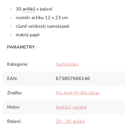
30
aršíků
v balení
rozměr aršíku 12 x 23 cm
různé velikosti samolepek
matný papír
Kategorie
:
Samolepky
EAN
:
673807666146
Značky
:
Me And My Big Ideas
Motiv
:
funkční
,
ostatní
Balení
:
20 - 30 aršíků