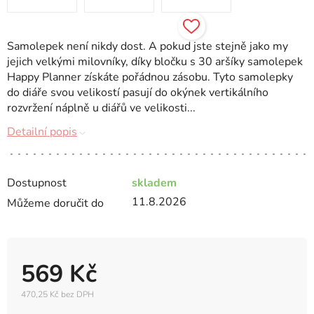
Samolepek není nikdy dost. A pokud jste stejně jako my
jejich velkými milovníky, díky bločku s 30 aršíky samolepek
Happy Planner získáte pořádnou zásobu. Tyto samolepky
do diáře svou velikostí pasují do okýnek vertikálního
rozvržení náplně u diářů ve velikosti...
Detailní popis
Dostupnost
skladem
11.8.2026
Můžeme doručit do
569 Kč
470,25 Kč bez DPH
Měrná