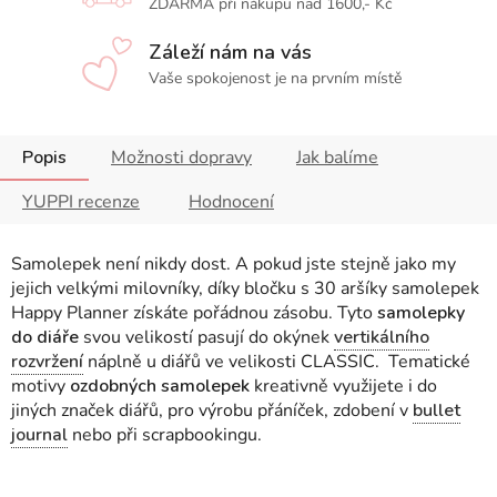
ZDARMA při nákupu nad 1600,- Kč
Záleží nám na vás
Vaše spokojenost je na prvním místě
Popis
Možnosti dopravy
Jak balíme
YUPPI recenze
Hodnocení
Samolepek není nikdy dost. A pokud jste stejně jako my
jejich velkými milovníky, díky bločku s 30 aršíky samolepek
Happy Planner získáte pořádnou zásobu. Tyto
samolepky
do diáře
svou velikostí pasují do okýnek
vertikálního
rozvržení
náplně u diářů ve velikosti CLASSIC. Tematické
motivy
ozdobných samolepek
kreativně využijete i do
jiných značek diářů, pro výrobu přáníček, zdobení v
bullet
journal
nebo při scrapbookingu.