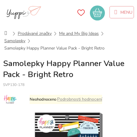
Přejít
na
Nákupní
obsah
košík
Domů
Prodávané značky
Me and My Big Ideas
Samolepky
Samolepky Happy Planner Value Pack - Bright Retro
Samolepky Happy Planner Value
Pack - Bright Retro
SVP130-178
Průměrné
Podrobnosti hodnocení
Neohodnoceno
hodnocení
produktu
je
0,0
z
5