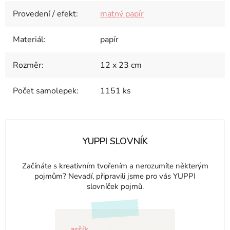
Provedení / efekt
:
matný papír
Materiál
:
papír
Rozměr
:
12 x 23 cm
Počet samolepek
:
1151 ks
YUPPI SLOVNÍK
Začínáte s kreativním tvořením a nerozumíte některým
pojmům? Nevadí, připravili jsme pro vás YUPPI
slovníček pojmů.
aršík