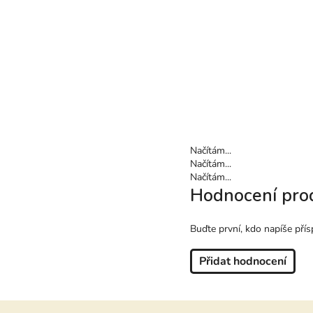
Načítám...
Načítám...
Načítám...
Hodnocení pro
Buďte první, kdo napíše přís
Přidat hodnocení
Z