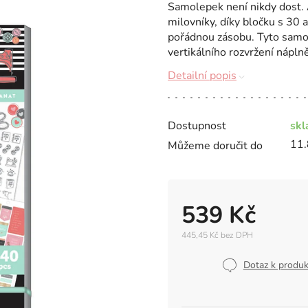
Samolepek není nikdy dost. A
milovníky, díky bločku s 30
pořádnou zásobu. Tyto samol
vertikálního rozvržení náplně 
Detailní popis
Dostupnost
sk
11.
Můžeme doručit do
539 Kč
445,45 Kč bez DPH
Měrná
cena:
Dotaz k produ