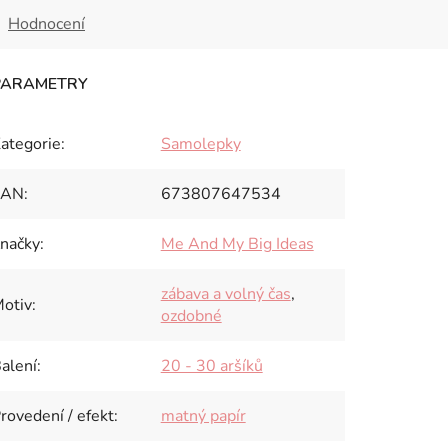
Hodnocení
ategorie
:
Samolepky
EAN
:
673807647534
načky
:
Me And My Big Ideas
zábava a volný čas
,
otiv
:
ozdobné
alení
:
20 - 30 aršíků
rovedení / efekt
:
matný papír