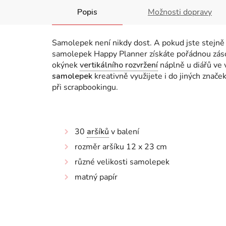
Popis
Možnosti dopravy
Samolepek není nikdy dost. A pokud jste stejně j
samolepek Happy Planner získáte pořádnou zás
okýnek
vertikálního rozvržení
náplně u diářů ve
samolepek
kreativně využijete i do jiných znače
při scrapbookingu.
30
aršíků
v balení
rozměr aršíku 12 x 23 cm
různé velikosti samolepek
matný papír