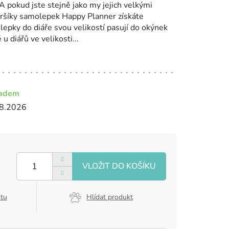
 pokud jste stejně jako my jejich velkými
 aršíky samolepek Happy Planner získáte
epky do diáře svou velikostí pasují do okýnek
u diářů ve velikosti...
ladem
8.2026
ktu
Hlídat produkt