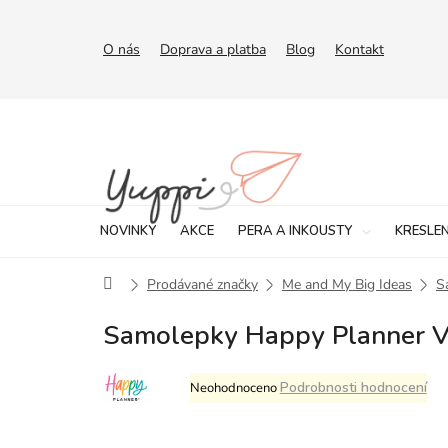
Přejít
na
obsah
O nás
Doprava a platba
Blog
Kontakt
NOVINKY
AKCE
PERA A INKOUSTY
KRESLEN
Domů
Prodávané značky
Me and My Big Ideas
S
Samolepky Happy Planner Va
Průměrné
Podrobnosti hodnocení
Neohodnoceno
hodnocení
produktu
je