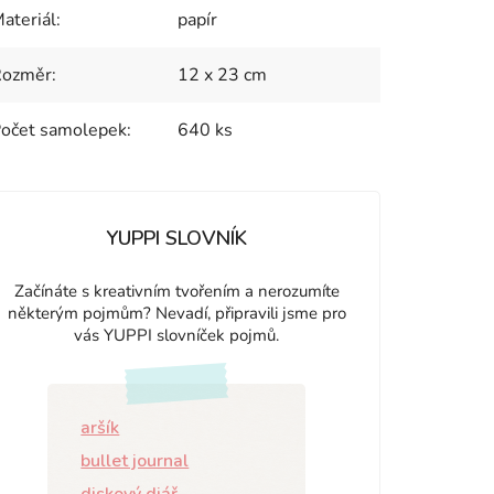
ateriál
:
papír
Rozměr
:
12 x 23 cm
očet samolepek
:
640 ks
YUPPI SLOVNÍK
Začínáte s kreativním tvořením a nerozumíte
některým pojmům? Nevadí, připravili jsme pro
vás YUPPI slovníček pojmů.
aršík
bullet journal