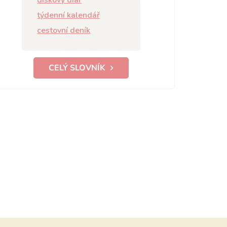
diskový diář
týdenní kalendář
cestovní deník
CELÝ SLOVNÍK