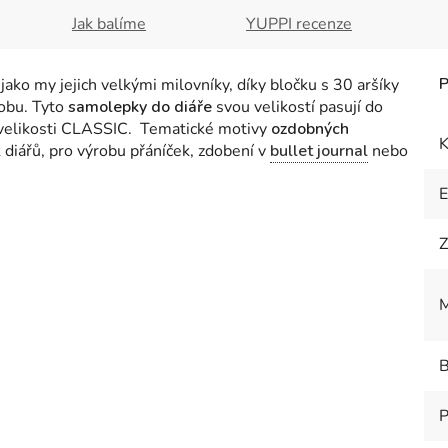
Jak balíme
YUPPI recenze
ako my jejich velkými milovníky, díky bločku s 30 aršíky
obu. Tyto
samolepky do diáře
svou velikostí pasují do
 velikosti CLASSIC. Tematické motivy
ozdobných
K
k diářů, pro výrobu přáníček, zdobení v
bullet journal
nebo
Z
M
B
P