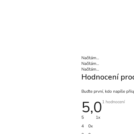
Načítám...
Načítám...
Načítám...
Hodnocení pro
Buďte první, kdo napíše přís
5,0
Průměrné
1 hodnocení
hodnocení
produktu
je
5
1x
5,0
z
4
0x
5
hvězdiček.