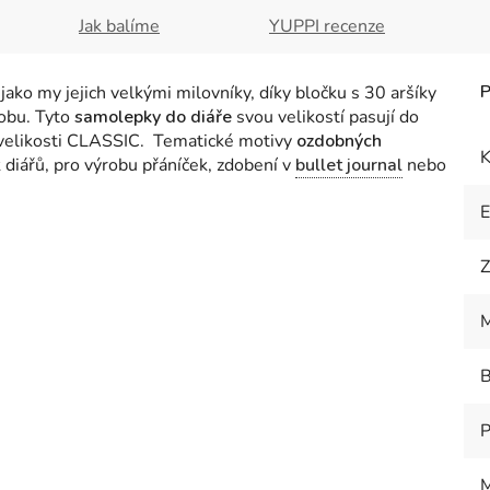
Jak balíme
YUPPI recenze
ako my jejich velkými milovníky, díky bločku s 30 aršíky
obu. Tyto
samolepky do diáře
svou velikostí pasují do
 velikosti CLASSIC. Tematické motivy
ozdobných
K
k diářů, pro výrobu přáníček, zdobení v
bullet journal
nebo
Z
M
B
P
M