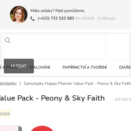
Máte otázky? Rádi pomůžeme.
(+420)
733 510 583
(Po-Pá 8:00 - 17:00 hod.)
HLEDAT
Í A PSANÍ
MALOVÁNÍ
PAPÍRNICTVÍ A TVOŘENÍ
DIÁŘE
amolepky
Samolepky Happy Planner Value Pack - Peony & Sky Faith
lue Pack - Peony & Sky Faith
SVP130-2
ocení