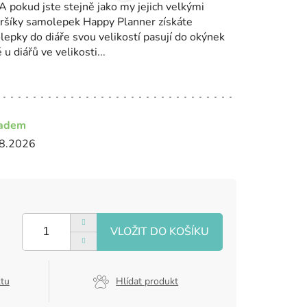
 pokud jste stejně jako my jejich velkými
 aršíky samolepek Happy Planner získáte
epky do diáře svou velikostí pasují do okýnek
u diářů ve velikosti...
ladem
8.2026
ktu
Hlídat produkt