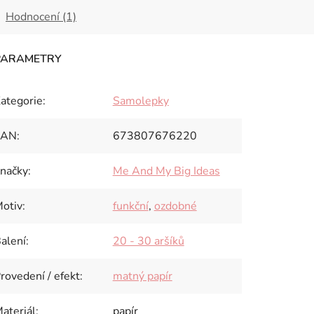
Hodnocení (1)
ategorie
:
Samolepky
EAN
:
673807676220
načky
:
Me And My Big Ideas
otiv
:
funkční
,
ozdobné
alení
:
20 - 30 aršíků
rovedení / efekt
:
matný papír
ateriál
:
papír