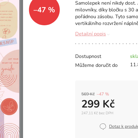
Samolepek není nikdy dost. A
–47 %
milovníky, díky bločku s 30
pořádnou zásobu. Tyto samol
vertikálního rozvržení náplně 
Detailní popis
Dostupnost
sk
11.
Můžeme doručit do
569 Kč
–47 %
299 Kč
247,11 Kč bez DPH
Měrná
cena:
Dotaz k produ