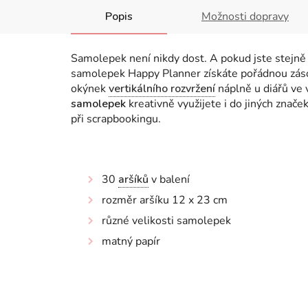
Popis
Možnosti dopravy
Samolepek není nikdy dost. A pokud jste stejně j
samolepek Happy Planner získáte pořádnou zás
okýnek
vertikálního rozvržení
náplně u diářů ve
samolepek
kreativně využijete i do jiných znače
při scrapbookingu.
30
aršíků
v balení
rozměr aršíku 12 x 23 cm
různé velikosti samolepek
matný papír