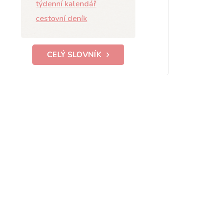
týdenní kalendář
cestovní deník
CELÝ SLOVNÍK