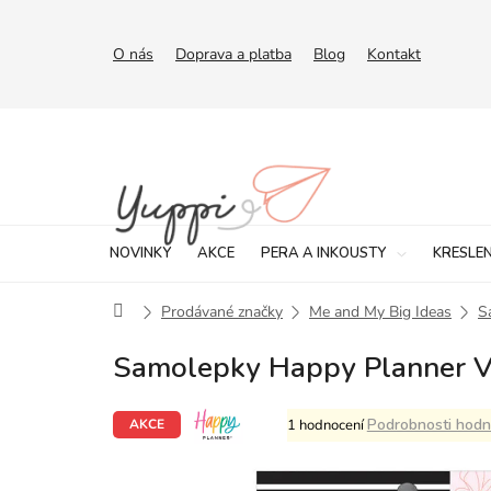
Přejít
na
obsah
O nás
Doprava a platba
Blog
Kontakt
NOVINKY
AKCE
PERA A INKOUSTY
KRESLEN
Domů
Prodávané značky
Me and My Big Ideas
S
Samolepky Happy Planner Va
Průměrné
Podrobnosti hodn
1 hodnocení
AKCE
hodnocení
produktu
je