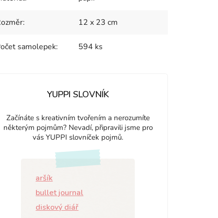
Rozměr
:
12 x 23 cm
očet samolepek
:
594 ks
YUPPI SLOVNÍK
Začínáte s kreativním tvořením a nerozumíte
některým pojmům? Nevadí, připravili jsme pro
vás YUPPI slovníček pojmů.
aršík
bullet journal
diskový diář