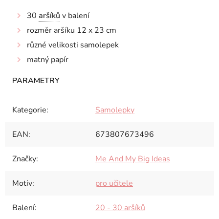
30
aršíků
v balení
rozměr aršíku 12 x 23 cm
různé velikosti samolepek
matný papír
Kategorie
:
Samolepky
EAN
:
673807673496
Značky
:
Me And My Big Ideas
Motiv
:
pro učitele
Balení
:
20 - 30 aršíků