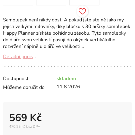
Samolepek není nikdy dost. A pokud jste stejně jako my
jejich velkými milovníky, díky bločku s 30 aršíky samolepek
Happy Planner získáte pořádnou zásobu. Tyto samolepky
do diáře svou velikostí pasují do okýnek vertikálního
rozvržení náplně u diářů ve velikosti...
Detailní popis
Dostupnost
skladem
11.8.2026
Můžeme doručit do
569 Kč
470,25 Kč bez DPH
Měrná