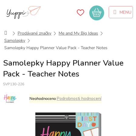
Přejít
na
Nákupní
obsah
košík
Domů
Prodávané značky
Me and My Big Ideas
Samolepky
Samolepky Happy Planner Value Pack - Teacher Notes
Samolepky Happy Planner Value
Pack - Teacher Notes
SVP130-226
Průměrné
Podrobnosti hodnocení
Neohodnoceno
hodnocení
produktu
je
0,0
z
5