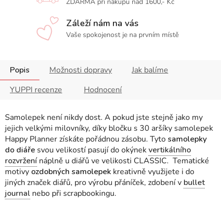
ZDARMA při nákupu nad 1600,- Kč
Záleží nám na vás
Vaše spokojenost je na prvním místě
Popis
Možnosti dopravy
Jak balíme
YUPPI recenze
Hodnocení
Samolepek není nikdy dost. A pokud jste stejně jako my
jejich velkými milovníky, díky bločku s 30 aršíky samolepek
Happy Planner získáte pořádnou zásobu. Tyto
samolepky
do diáře
svou velikostí pasují do okýnek
vertikálního
rozvržení
náplně u diářů ve velikosti CLASSIC. Tematické
motivy
ozdobných samolepek
kreativně využijete i do
jiných značek diářů, pro výrobu přáníček, zdobení v
bullet
journal
nebo při scrapbookingu.