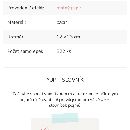
Provedení / efekt
:
matný papír
Materiál
:
papír
Rozměr
:
12 x 23 cm
Počet samolepek
:
822 ks
YUPPI SLOVNÍK
Začínáte s kreativním tvořením a nerozumíte některým
pojmům? Nevadí, připravili jsme pro vás YUPPI
slovníček pojmů.
aršík