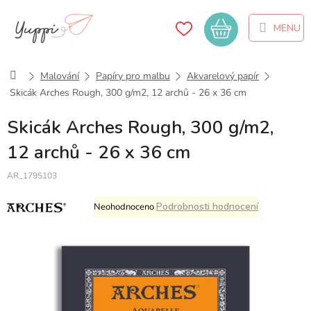
Přejít
na
Nákupní
obsah
košík
Domů
Malování
Papíry pro malbu
Akvarelový papír
Skicák Arches Rough, 300 g/m2, 12 archů - 26 x 36 cm
Skicák Arches Rough, 300 g/m2,
12 archů - 26 x 36 cm
AR_1795103
Průměrné
Podrobnosti hodnocení
Neohodnoceno
hodnocení
produktu
je
0,0
z
5
hvězdiček.