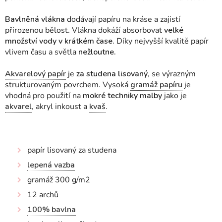
Bavlněná vlákna
dodávají papíru na kráse a zajistí
přirozenou bělost. Vlákna dokáží absorbovat
velké
množství vody v krátkém čase.
Díky nejvyšší kvalitě papír
vlivem času a světla
nežloutne.
Akvarelový papír
je
za studena lisovaný
, se výrazným
strukturovaným povrchem. Vysoká
gramáž papíru
je
vhodná pro použití na
mokré techniky malby
jako je
akvarel
, akryl inkoust a
kvaš
.
papír lisovaný za studena
lepená vazba
gramáž 300 g/m2
12 archů
100% bavlna