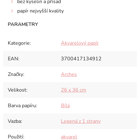
bez kyselin a přísad
papír nejvyšší kvality
Kategorie
:
Akvarelový papír
EAN
:
3700417134912
Značky
:
Arches
Velikost
:
26 x 36 cm
Barva papíru
:
Bílá
Vazba
:
Lepená z 1 strany
Použití
:
akvarel