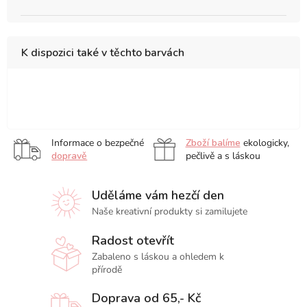
K dispozici také v těchto barvách
A5
A4
A3
23
x
31
Informace o bezpečné
Zboží balíme
ekologicky,
cm
dopravě
pečlivě a s láskou
Uděláme vám hezčí den
Naše kreativní produkty si zamilujete
Radost otevřít
Zabaleno s láskou a ohledem k
přírodě
Doprava od 65,- Kč