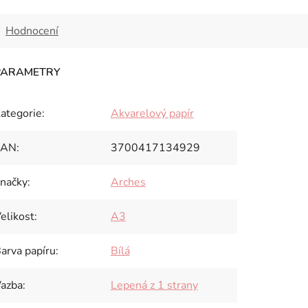
Hodnocení
ategorie
:
Akvarelový papír
EAN
:
3700417134929
načky
:
Arches
elikost
:
A3
arva papíru
:
Bílá
azba
:
Lepená z 1 strany