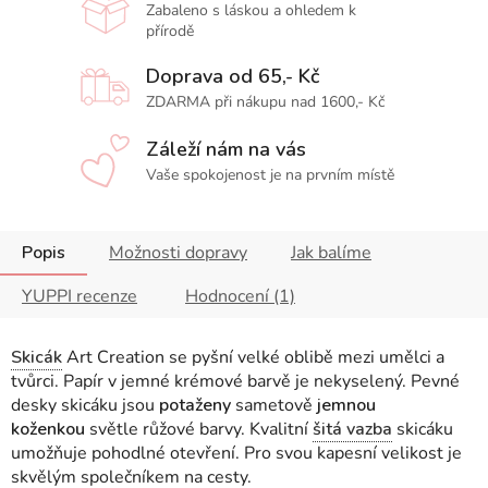
Zabaleno s láskou a ohledem k
přírodě
Doprava od 65,- Kč
ZDARMA při nákupu nad 1600,- Kč
Záleží nám na vás
Vaše spokojenost je na prvním místě
Popis
Možnosti dopravy
Jak balíme
YUPPI recenze
Hodnocení (1)
Skicák
Art Creation se pyšní velké oblibě mezi umělci a
tvůrci. Papír v jemné krémové barvě je nekyselený. Pevné
desky skicáku
jsou
potaženy
sametově
jemnou
koženkou
světle růžové barvy
.
Kvalitní
šitá vazba
skicáku
umožňuje pohodlné otevření. Pro svou kapesní velikost je
skvělým společníkem na cesty.