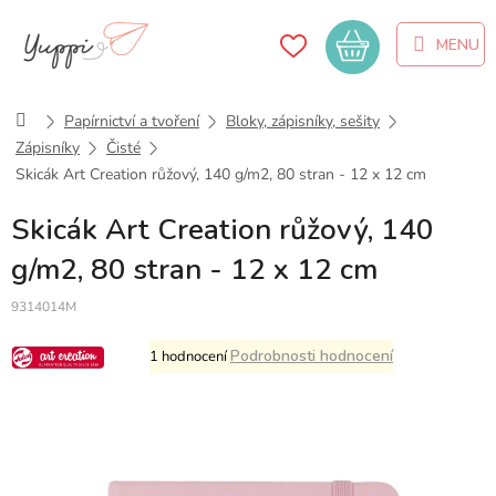
Přejít
na
Nákupní
obsah
košík
Domů
Papírnictví a tvoření
Bloky, zápisníky, sešity
Zápisníky
Čisté
Skicák Art Creation růžový, 140 g/m2, 80 stran - 12 x 12 cm
Skicák Art Creation růžový, 140
g/m2, 80 stran - 12 x 12 cm
9314014M
Průměrné
Podrobnosti hodnocení
1 hodnocení
hodnocení
produktu
je
4,0
z
5