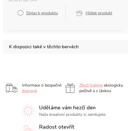
80,99 Kč bez DPH
Měrná
cena:
Dotaz k produktu
Hlídat produkt
K dispozici také v těchto barvách
13
9
21
x
x
x
21
14
14,8
Informace o bezpečné
Zboží balíme
ekologicky,
cm
cm
cm
dopravě
pečlivě a s láskou
Uděláme vám hezčí den
Naše kreativní produkty si zamilujete
Radost otevřít