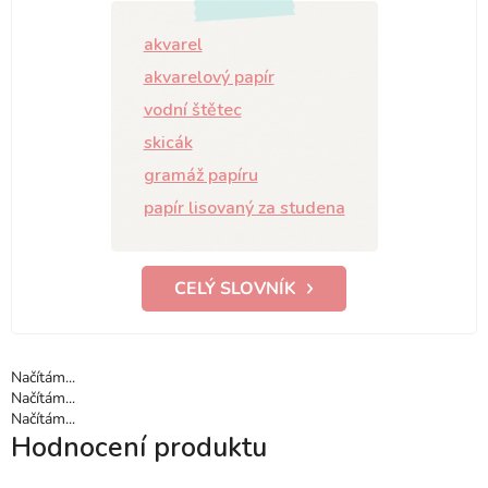
akvarel
akvarelový papír
vodní štětec
skicák
gramáž papíru
papír lisovaný za studena
CELÝ SLOVNÍK
Načítám...
Načítám...
Načítám...
Hodnocení produktu