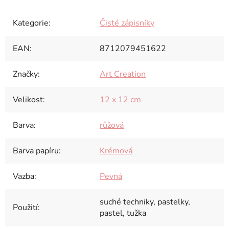
Kategorie
:
Čisté zápisníky
EAN
:
8712079451622
Značky
:
Art Creation
Velikost
:
12 x 12 cm
Barva
:
růžová
Barva papíru
:
Krémová
Vazba
:
Pevná
suché techniky, pastelky,
Použití
:
pastel, tužka