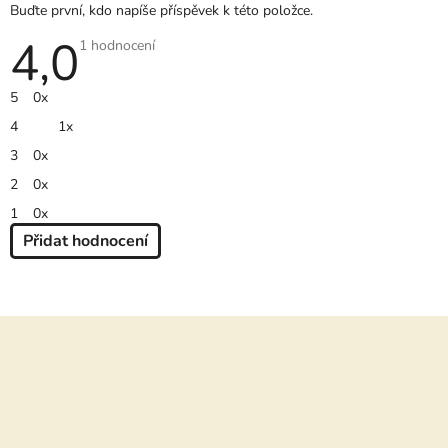
Buďte první, kdo napíše příspěvek k této položce.
4,0
Průměrné
1 hodnocení
hodnocení
produktu
je
5
0x
4,0
z
4
1x
5
hvězdiček.
3
0x
2
0x
1
0x
Přidat hodnocení
V
Ý
P
Z
I
S
á
H
O
p
D
a
N
O