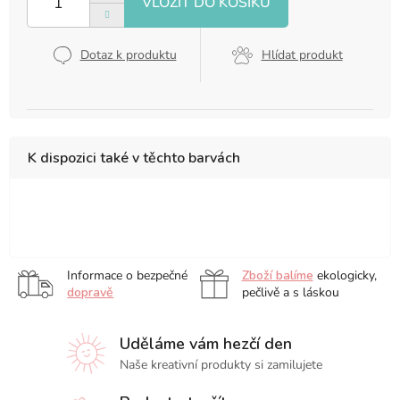
Dotaz k produktu
Hlídat produkt
K dispozici také v těchto barvách
12
13
21
x
x
x
12
21
14,8
Informace o bezpečné
Zboží balíme
ekologicky,
cm
cm
cm
dopravě
pečlivě a s láskou
Uděláme vám hezčí den
Naše kreativní produkty si zamilujete