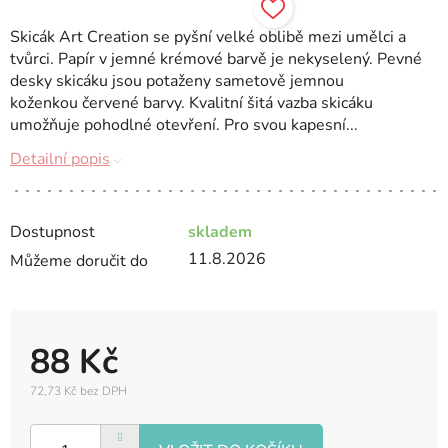
Skicák Art Creation se pyšní velké oblibě mezi umělci a
tvůrci. Papír v jemné krémové barvě je nekyselený. Pevné
desky skicáku jsou potaženy sametově jemnou
koženkou červené barvy. Kvalitní šitá vazba skicáku
umožňuje pohodlné otevření. Pro svou kapesní...
Detailní popis
Dostupnost
skladem
11.8.2026
Můžeme doručit do
88 Kč
72,73 Kč bez DPH
Měrná
cena: