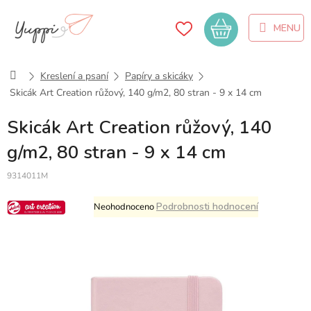
Přejít
na
Nákupní
obsah
košík
Domů
Kreslení a psaní
Papíry a skicáky
Skicák Art Creation růžový, 140 g/m2, 80 stran - 9 x 14 cm
Skicák Art Creation růžový, 140
g/m2, 80 stran - 9 x 14 cm
9314011M
Průměrné
Podrobnosti hodnocení
Neohodnoceno
hodnocení
produktu
je
0,0
z
5
hvězdiček.