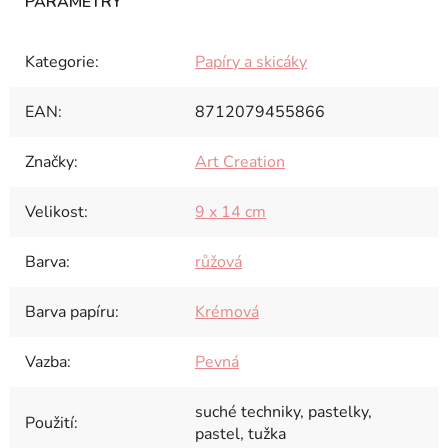
Kategorie
:
Papíry a skicáky
EAN
:
8712079455866
Značky
:
Art Creation
Velikost
:
9 x 14 cm
Barva
:
růžová
Barva papíru
:
Krémová
Vazba
:
Pevná
suché techniky, pastelky,
Použití
:
pastel, tužka