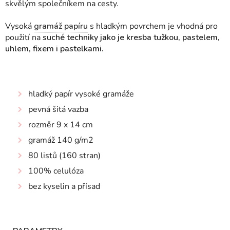
skvělým společníkem na cesty.
Vysoká
gramáž papíru
s hladkým povrchem je vhodná pro
použití na
suché techniky jako je kresba tužkou, pastelem,
uhlem, fixem i pastelkami.
hladký papír vysoké gramáže
pevná šitá vazba
rozměr 9 x 14 cm
gramáž 140 g/m2
80 listů (160 stran)
100% celulóza
bez kyselin a přísad