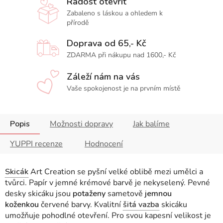
Radost otevřít
Zabaleno s láskou a ohledem k
přírodě
Doprava od 65,- Kč
ZDARMA při nákupu nad 1600,- Kč
Záleží nám na vás
Vaše spokojenost je na prvním místě
Popis
Možnosti dopravy
Jak balíme
YUPPI recenze
Hodnocení
Skicák
Art Creation se pyšní velké oblibě mezi umělci a
tvůrci. Papír v jemné krémové barvě je nekyselený. Pevné
desky skicáku
jsou
potaženy
sametově
jemnou
koženkou
červené barvy
.
Kvalitní
šitá vazba
skicáku
umožňuje pohodlné otevření. Pro svou kapesní velikost je