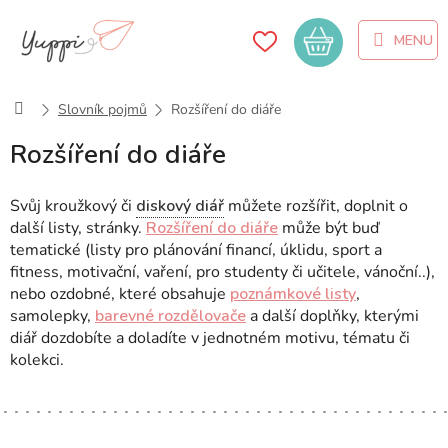
Přejít
na
Nákupní
obsah
košík
Domů
Slovník pojmů
Rozšíření do diáře
Rozšíření do diáře
Svůj kroužkový či
diskový diář
můžete rozšířit, doplnit o
další listy, stránky.
Rozšíření do diáře
může být buď
tematické (listy pro plánování financí, úklidu, sport a
fitness, motivační, vaření, pro studenty či učitele, vánoční..),
nebo ozdobné, které obsahuje
poznámkové listy
,
samolepky,
barevné rozdělovače
a další doplňky, kterými
diář dozdobíte a doladíte v jednotném motivu, tématu či
kolekci.