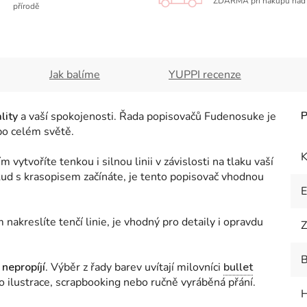
ZDARMA při nákupu nad 
přírodě
Jak balíme
YUPPI recenze
lity
a vaší spokojenosti. Řada popisovačů Fudenosuke je
ě po celém světě.
K
m vytvoříte tenkou i silnou linii v závislosti na tlaku vaší
ud s krasopisem začínáte, je tento popisovač vhodnou
 nakreslíte tenčí linie, je vhodný pro detaily i opravdu
Z
B
i
n
epropíjí
. Výběr z řady barev uvítají milovníci
bullet
pro ilustrace, scrapbooking nebo ručně vyráběná přání.
H