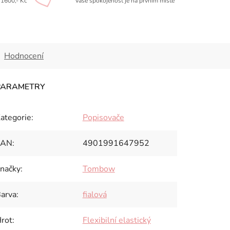
1600,- Kč
Vaše spokojenost je na prvním místě
Hodnocení
ategorie
:
Popisovače
EAN
:
4901991647952
načky
:
Tombow
arva
:
fialová
rot
:
Flexibilní elastický