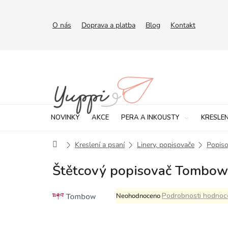
Přejít
na
obsah
O nás
Doprava a platba
Blog
Kontakt
NOVINKY
AKCE
PERA A INKOUSTY
KRESLEN
Domů
Kreslení a psaní
Linery, popisovače
Popiso
Štětcový popisovač Tombow 
Průměrné
Podrobnosti hodnoc
Neohodnoceno
hodnocení
produktu
je