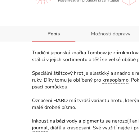
Naše kreativní produkty si zamilujete
Popis
Možnosti dopravy
Tradiční japonská značka Tombow je
zárukou kva
stálicí v jejich sortimentu a těší se velké oblib
Speciální
štětcový hrot
je elastický a snadno s ní
ruky. Díky tomu je oblíbený pro
krasopísmo
.
Pok
psací pomůckou.
Označení
HARD
má tvrdší variantu hrotu, kterým
malé drobné písmo.
Inkoust na
bázi vody a pigmentu
se nerozpíjí an
journal
, diářů a krasopsaní. Své využití najde i 