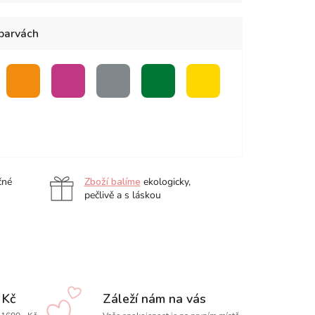
 barvách
rá
oranžová
růžová
šedá
zelená
žlutá
čné
Zboží balíme
ekologicky,
pečlivě a s láskou
 Kč
Záleží nám na vás