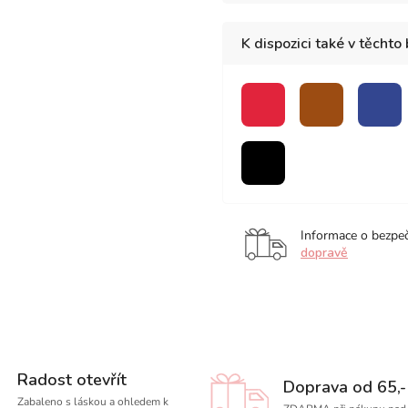
K dispozici také v těchto
červená
hnědá
mod
černá
Informace o bezpe
dopravě
Radost otevřít
Doprava od 65,-
Zabaleno s láskou a ohledem k