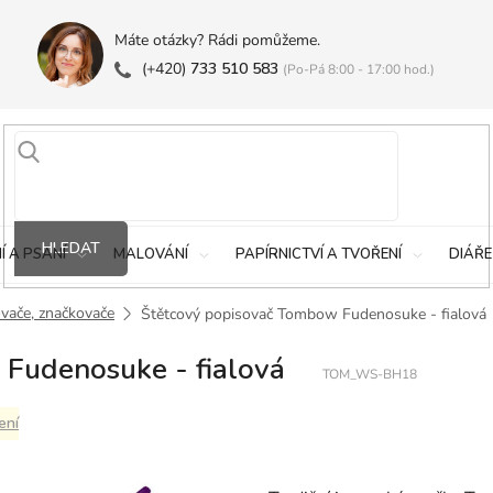
Máte otázky? Rádi pomůžeme.
(+420)
733 510 583
(Po-Pá 8:00 - 17:00 hod.)
HLEDAT
Í A PSANÍ
MALOVÁNÍ
PAPÍRNICTVÍ A TVOŘENÍ
DIÁŘE
vače, značkovače
Štětcový popisovač Tombow Fudenosuke - fialová
Fudenosuke - fialová
TOM_WS-BH18
ení