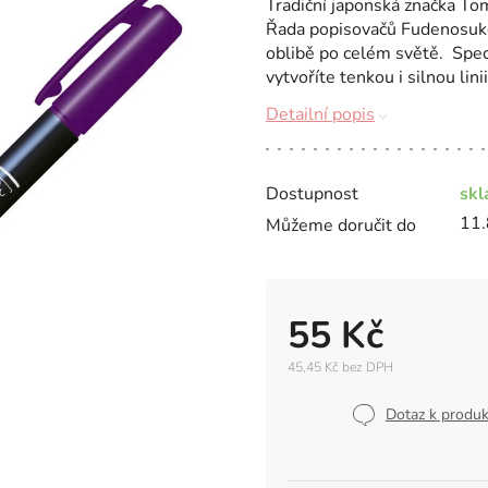
Tradiční japonská značka Tom
Řada popisovačů Fudenosuke j
oblibě po celém světě. Speci
vytvoříte tenkou i silnou linii 
Detailní popis
Dostupnost
sk
11.
Můžeme doručit do
55 Kč
45,45 Kč bez DPH
Měrná
cena:
Dotaz k produ