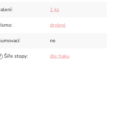
alení
:
1 ks
ísmo
:
drobné
umovací
:
ne
Šíře stopy
:
dle tlaku
?