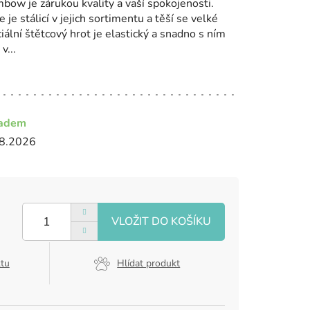
bow je zárukou kvality a vaší spokojenosti.
e stálicí v jejich sortimentu a těší se velké
ální štětcový hrot je elastický a snadno s ním
v...
ladem
8.2026
ktu
Hlídat produkt