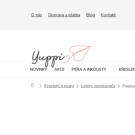
Přejít
na
obsah
O nás
Doprava a platba
Blog
Kontakt
NOVINKY
AKCE
PERA A INKOUSTY
KRESLEN
Domů
Kreslení a psaní
Linery, popisovače
Popiso