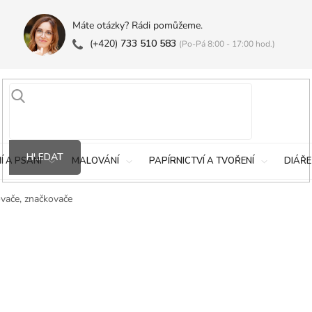
Máte otázky? Rádi pomůžeme.
(+420)
733 510 583
(Po-Pá 8:00 - 17:00 hod.)
HLEDAT
Í A PSANÍ
MALOVÁNÍ
PAPÍRNICTVÍ A TVOŘENÍ
DIÁŘE
vače, značkovače