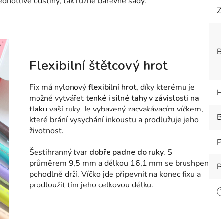
ednotlivé odstíny, tak různé barevné sady.
Z
B
Flexibilní štětcový hrot
Fix má nylonový
flexibilní hrot
, díky kterému je
H
možné vytvářet
tenké i silné tahy v závislosti na
tlaku
vaší ruky. Je vybavený zacvakávacím víčkem,
B
které brání vysychání inkoustu a prodlužuje jeho
životnost.
P
Šestihranný tvar
dobře padne do ruky.
S
průměrem 9,5 mm a délkou 16,1 mm se brushpen
P
pohodlně drží. Víčko jde připevnit na konec fixu a
prodloužit tím jeho celkovou délku.