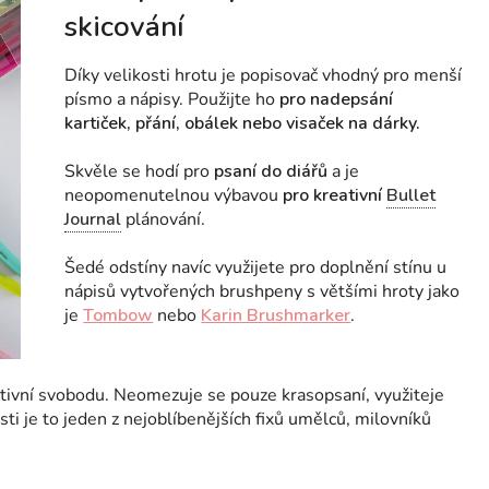
skicování
Díky velikosti hrotu je popisovač vhodný pro menší
písmo a nápisy. Použijte ho
pro nadepsání
kartiček, přání, obálek nebo visaček na dárky.
Skvěle se hodí pro
psaní do diářů
a je
neopomenutelnou výbavou
pro kreativní
Bullet
Journal
plánování.
Šedé odstíny navíc využijete pro doplnění stínu u
nápisů vytvořených brushpeny s většími hroty jako
je
Tombow
nebo
Karin Brushmarker
.
eativní svobodu. Neomezuje se pouze krasopsaní, využiteje
osti je to jeden z nejoblíbenějších fixů umělců, milovníků