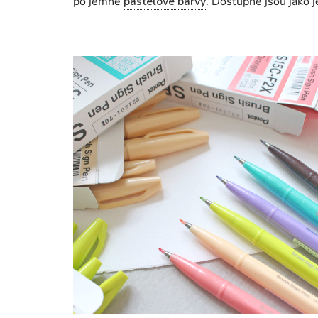
po jemné
pastelové barvy
. Dostupné jsou jako j