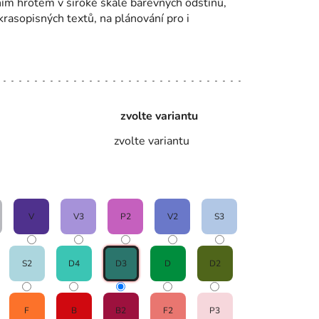
lním hrotem v široké škále barevných odstínů,
 krasopisných textů, na plánování pro i
zvolte variantu
zvolte variantu
V
V3
P2
V2
S3
S2
D4
D3
D
D2
F
B
B2
F2
P3