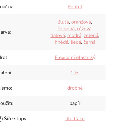
načky
:
Pentel
žlutá
,
oranžová
,
červená
,
růžová
,
arva
:
fialová
,
modrá
,
zelená
,
hnědá
,
šedá
,
černá
rot
:
Flexibilní elastický
alení
:
1 ks
ísmo
:
drobné
oužití
:
papír
Šíře stopy
:
dle tlaku
?