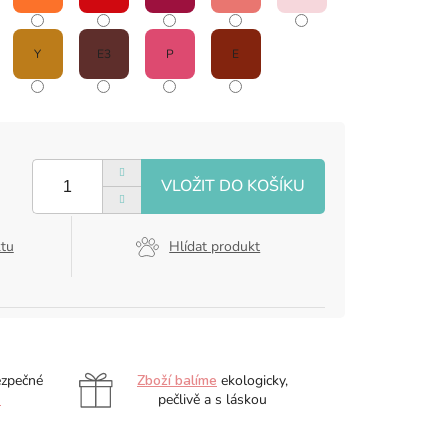
Y
E3
P
E
ktu
Hlídat produkt
ezpečné
Zboží balíme
ekologicky,
ě
pečlivě a s láskou