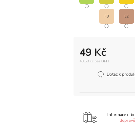
F3
E2
49 Kč
40,50 Kč bez DPH
Měrná
cena:
Dotaz k produ
Informace o b
doprav