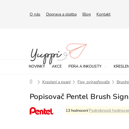
Přejít
na
obsah
O nás
Doprava a platba
Blog
Kontakt
NOVINKY
AKCE
PERA A INKOUSTY
KRESLEN
Domů
Kreslení a psaní
Fixy, zvýrazňovače
Brush
Popisovač Pentel Brush Sign
Průměrné
Podrobnosti hodnoce
13 hodnocení
hodnocení
produktu
je