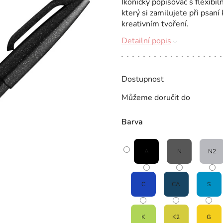
Ikonický popisovač s flexibi
který si zamilujete při psaní
kreativním tvoření.
Detailní popis
Dostupnost
Můžeme doručit do
Barva
A
N
N2
C
CA
S
K
K2
G