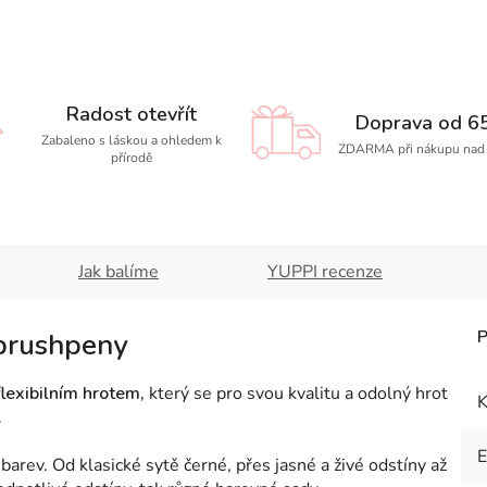
Radost otevřít
Doprava od 65
Zabaleno s láskou a ohledem k
ZDARMA při nákupu nad 
přírodě
Jak balíme
YUPPI recenze
 brushpeny
lexibilním hrotem,
který se pro svou kvalitu a odolný hrot
K
.
barev. Od klasické sytě černé, přes jasné a živé odstíny až