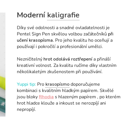
Moderní
kaligrafie
Díky své odolnosti a snadné ovladatelnosti je
Pentel Sign Pen skvělou volbou začátečníků
při
učení krasopísma.
Pro jeho kvalitu ho oceňují a
používají i pokročilí a profesionální umělci.
Nezničitelný
hrot odolává roztřepení
a přináší
kreativní volnost. Za kvalitu ručíme díky vlastním
několikaletým zkušenostem při používání.
Yuppi tip:
Pro
krasopísmo
doporučujeme
kombinaci s kvalitním hladkým papírem. Skvělé
jsou bloky
Rhodia
s hlazeným papírem , po kterém
hrot hladce klouže a inkoust se nerozpíjí ani
nepropíjí.