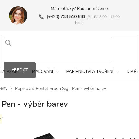
Máte otázky? Rádi pomůžeme.
(+420)
733 510 583
(Po-Pá 8:00 - 17:00
hod.)
HLEDAT
Í A PSANÍ
MALOVÁNÍ
PAPÍRNICTVÍ A TVOŘENÍ
DIÁŘE
peny
Popisovač Pentel Brush Sign Pen - výběr barev
 Pen - výběr barev
ní