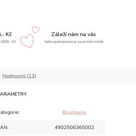
,- Kč
Záleží nám na vás
1600,- Kč
Vaše spokojenost je na prvním místě
Hodnocení (13)
ategorie
:
Brushpeny
EAN
:
4902506365002