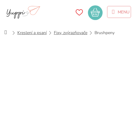
Přejít
na
Nákupní
obsah
košík
Domů
Kreslení a psaní
Fixy, zvýrazňovače
Brushpeny