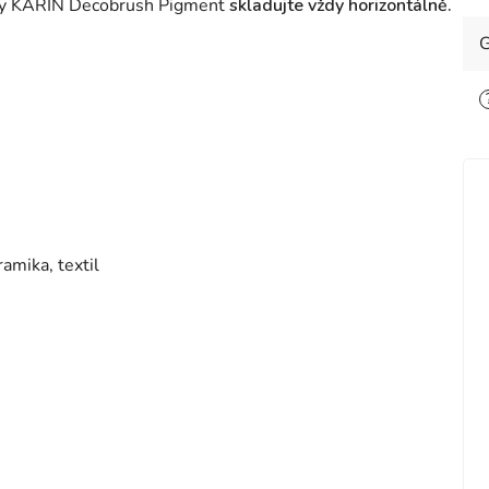
xy KARIN Decobrush Pigment
skladujte vždy horizontálně.
G
ramika, textil