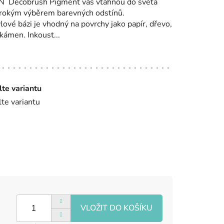
IN Decobrush Pigment vás vtáhnou do světa
 širokým výběrem barevných odstínů.
ové bázi je vhodný na povrchy jako papír, dřevo,
 kámen. Inkoust...
lte variantu
lte variantu