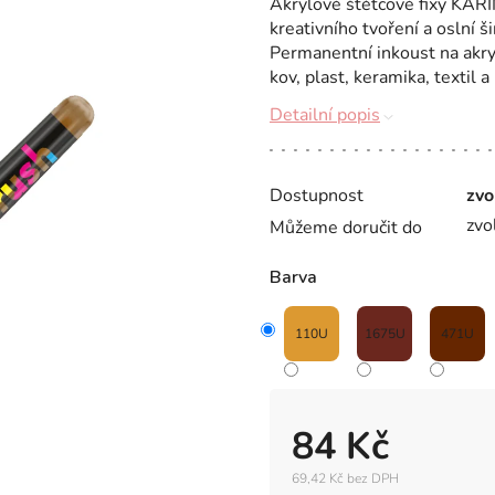
Akrylové štětcové fixy KAR
kreativního tvoření a oslní
Permanentní inkoust na akryl
kov, plast, keramika, textil a
Detailní popis
Dostupnost
zvo
zvo
Můžeme doručit do
Barva
110U
1675U
471U
84 Kč
69,42 Kč bez DPH