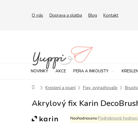
Přejít
na
obsah
O nás
Doprava a platba
Blog
Kontakt
NOVINKY
AKCE
PERA A INKOUSTY
KRESLEN
Domů
Kreslení a psaní
Fixy, zvýrazňovače
Brush
Akrylový fix Karin DecoBrus
Průměrné
Podrobnosti hodnoc
Neohodnoceno
hodnocení
produktu
je