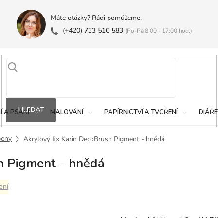
Máte otázky? Rádi pomůžeme.
(+420)
733 510 583
(Po-Pá 8:00 - 17:00 hod.)
HLEDAT
Í A PSANÍ
MALOVÁNÍ
PAPÍRNICTVÍ A TVOŘENÍ
DIÁŘE
peny
Akrylový fix Karin DecoBrush Pigment - hnědá
h Pigment - hnědá
ení