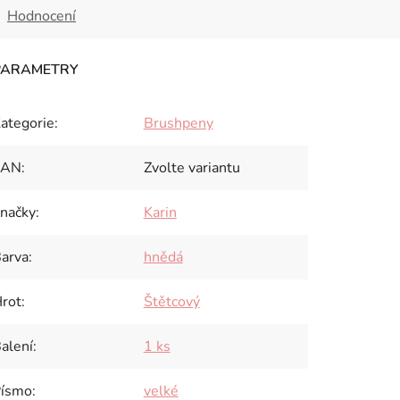
Hodnocení
ategorie
:
Brushpeny
EAN
:
Zvolte variantu
načky
:
Karin
arva
:
hnědá
rot
:
Štětcový
alení
:
1 ks
ísmo
:
velké