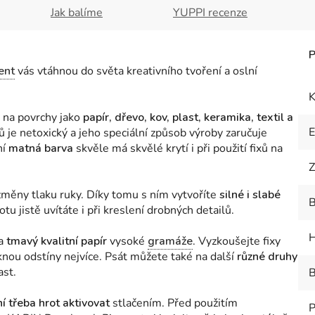
Jak balíme
YUPPI recenze
ent
vás vtáhnou do světa kreativního tvoření a oslní
K
 na povrchy jako
papír, dřevo, kov, plast, keramika, textil a
 je netoxický a jeho speciální způsob výroby zaručuje
ní
matná barva
skvěle má skvělé krytí i při použití fixů na
Z
změny tlaku ruky. Díky tomu s ním vytvoříte
silné i slabé
B
rotu jistě uvítáte i při kreslení drobných detailů.
H
na
tmavý
kvalitní papír
vysoké
gramáže
. Vyzkoušejte fixy
knou odstíny nejvíce. Psát můžete také na další
různé druhy
ast.
B
í třeba hrot aktivovat
stlačením. Před použitím
P