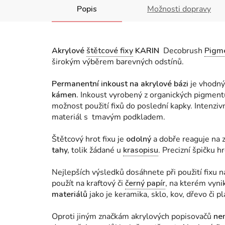
Popis
Možnosti dopravy
Akrylové
štětcové fixy
KARIN
Decobrush
Pigm
širokým výběrem barevných odstínů.
Permanentní inkoust na akrylové bázi
je vhodný
kámen.
Inkoust vyrobený z organických pigmentů
možnost použití fixů do poslední kapky. Intenziv
materiál s tmavým podkladem.
Štětcový hrot fixu je
odolný
a dobře reaguje na 
tahy,
tolik žádané u
krasopisu
. Precizní špičku h
Nejlepších výsledků dosáhnete při použití fixu 
použít na kraftový či
černý papír
, na kterém vyni
materiálů
jako je keramika, sklo, kov, dřevo či pl
Oproti jiným značkám akrylových popisovačů
nen