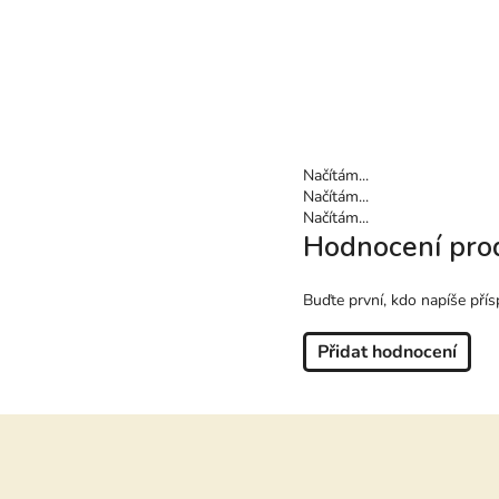
Načítám...
Načítám...
Načítám...
Hodnocení pro
Buďte první, kdo napíše přís
Přidat hodnocení
Z
á