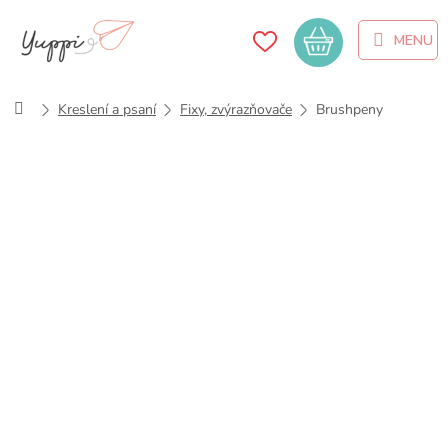
Přejít
na
Nákupní
obsah
košík
Domů
Kreslení a psaní
Fixy, zvýrazňovače
Brushpeny