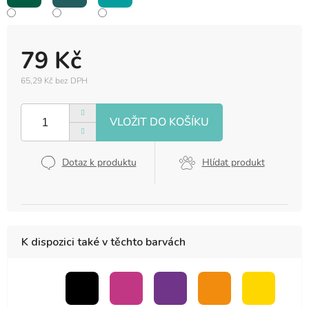
79 Kč
65,29 Kč bez DPH
Měrná
cena:
Dotaz k produktu
Hlídat produkt
K dispozici také v těchto barvách
bezbarvý
černá
růžová
fialová
oranžová
žlutá