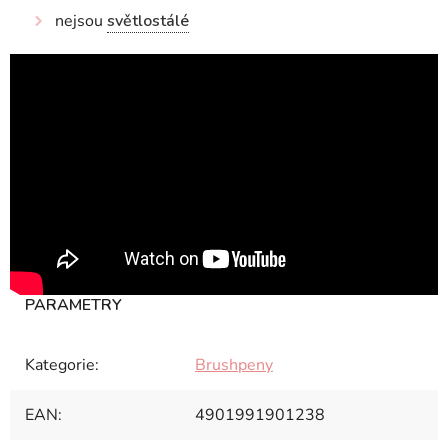
nejsou
světlostálé
Kategorie
:
Brushpeny
EAN
:
4901991901238