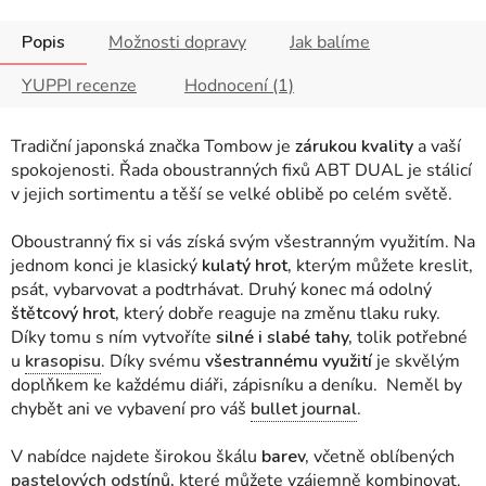
Popis
Možnosti dopravy
Jak balíme
YUPPI recenze
Hodnocení (1)
Tradiční japonská značka Tombow je
zárukou kvality
a vaší
spokojenosti. Řada oboustranných fixů ABT DUAL je stálicí
v jejich sortimentu a těší se velké oblibě po celém světě.
Oboustranný fix si vás získá svým všestranným využitím. Na
jednom konci je klasický
kulatý hrot,
kterým můžete kreslit,
psát, vybarvovat a podtrhávat. Druhý konec má odolný
štětcový hrot,
který dobře reaguje na změnu tlaku ruky.
Díky tomu s ním vytvoříte
silné i slabé tahy,
tolik potřebné
u
krasopisu
. Díky svému
všestrannému využití
je skvělým
doplňkem ke každému diáři, zápisníku a deníku. Neměl by
chybět ani ve vybavení pro váš
bullet journal
.
V nabídce najdete širokou škálu
barev,
včetně oblíbených
pastelových odstínů
,
které můžete vzájemně kombinovat.