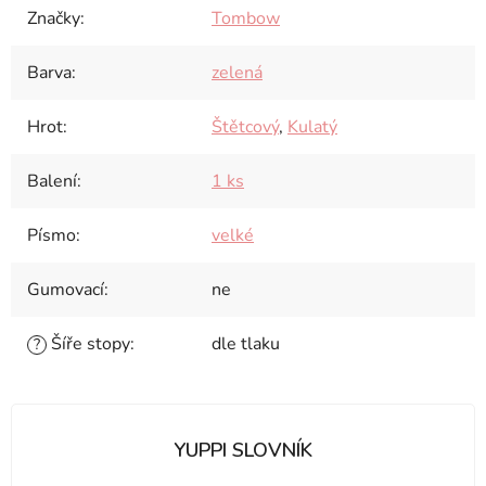
Značky
:
Tombow
Barva
:
zelená
Hrot
:
Štětcový
,
Kulatý
Balení
:
1 ks
Písmo
:
velké
Gumovací
:
ne
Šíře stopy
:
dle tlaku
?
YUPPI SLOVNÍK