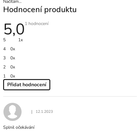
Načítám...
Hodnocení produktu
5,0
Průměrné
1 hodnocení
hodnocení
produktu
je
5
1x
5,0
z
4
0x
5
hvězdiček.
3
0x
2
0x
1
0x
Přidat hodnocení
V
Ý
P
I
|
12.1.2023
Hodnocení produktu je 5 z 5 hvězdiček.
S
H
Splnil očekávání
O
D