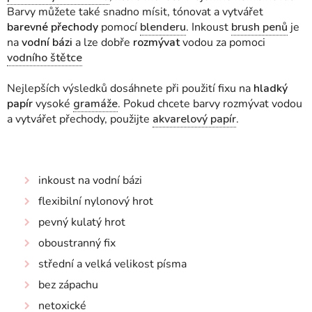
Barvy můžete také snadno mísit, tónovat a vytvářet
barevné přechody
pomocí
blenderu
. Inkoust
brush penů
je
na
vodní bázi
a lze dobře
rozmývat
vodou za pomoci
vodního štětce
Nejlepších výsledků dosáhnete při použití fixu na
hladký
papír
vysoké
gramáže
. Pokud chcete barvy rozmývat vodou
a vytvářet přechody, použijte
akvarelový papír
.
inkoust na vodní bázi
flexibilní nylonový hrot
pevný kulatý hrot
oboustranný fix
střední a velká velikost písma
bez zápachu
netoxické