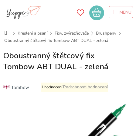
Přejít
na
Nákupní
obsah
košík
Domů
Kreslení a psaní
Fixy, zvýrazňovače
Brushpeny
Oboustranný štětcový fix Tombow ABT DUAL - zelená
Oboustranný štětcový fix
Tombow ABT DUAL - zelená
Průměrné
Podrobnosti hodnocení
1 hodnocení
hodnocení
produktu
je
5,0
z
5
hvězdiček.