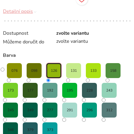
Detailní popis
Dostupnost
zvolte variantu
zvolte variantu
Můžeme doručit do
Barva
076
098
126
131
133
158
173
177
192
195
228
243
245
249
277
291
296
312
346
379
373