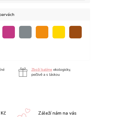
 barvách
ová
růžová
šedá
oranžová
žlutá
hnědá
čné
Zboží balíme
ekologicky,
pečlivě a s láskou
 Kč
Záleží nám na vás