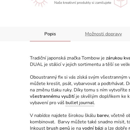
Naše kreativní produkty si zamilujete
Popis
Možnosti dopravy
Tradiční japonská značka Tombow je
zárukou kva
DUAL je stálicí v jejich sortimentu a těší se ve
Oboustranný fix si vás získá svým všestranným v
můžete kreslit, psát, vybarvovat a podtrhávat.
na změnu tlaku ruky. Díky tomu s ním vytvoříte
všestrannému využití
je skvělým doplňkem ke ka
vybavení pro váš
bullet journal
.
V nabídce najdete širokou škálu
barev,
včetně o
kombinovat. Barvy můžete také snadno mísit, t
Inkoust
brush penů
je na
vodní bázi
a lze dobře