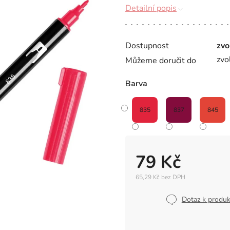
Detailní popis
Dostupnost
zvo
zvo
Můžeme doručit do
Barva
835
837
845
79 Kč
65,29 Kč bez DPH
Měrná
cena:
Dotaz k produ