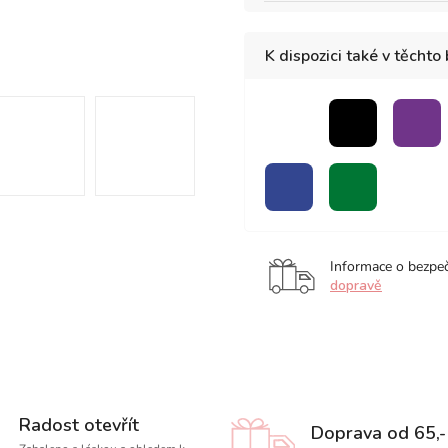
K dispozici také v těchto
bezbarvý
černá
fial
blender
modrá
zelená
Informace o bezpe
dopravě
Radost otevřít
Doprava od 65,-