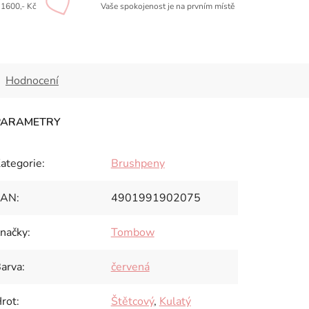
1600,- Kč
Vaše spokojenost je na prvním místě
Hodnocení
ategorie
:
Brushpeny
EAN
:
4901991902075
načky
:
Tombow
arva
:
červená
rot
:
Štětcový
,
Kulatý