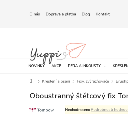
Přejít
na
obsah
O nás
Doprava a platba
Blog
Kontakt
NOVINKY
AKCE
PERA A INKOUSTY
KRESLEN
Domů
Kreslení a psaní
Fixy, zvýrazňovače
Brush
Oboustranný štětcový fix 
Průměrné
Podrobnosti hodnoc
Neohodnoceno
hodnocení
produktu
je