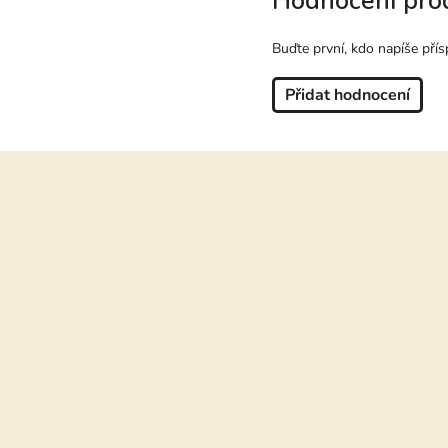
Hodnocení pro
Buďte první, kdo napíše přís
Přidat hodnocení
Z
á
p
a
t
í