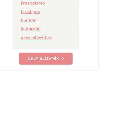
krasopísmo
brushpen
blender
kaligrafie
akvarelové fixy
CELÝ SLOVNÍK