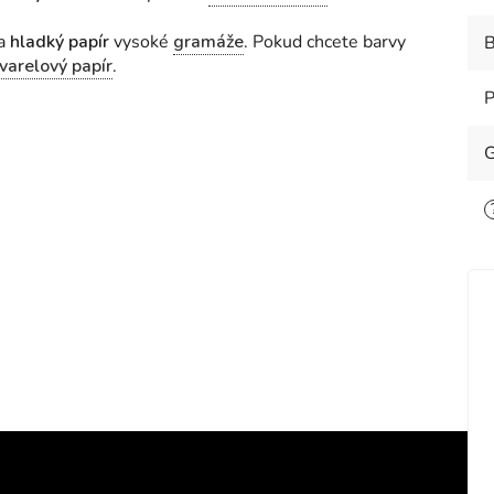
na
hladký papír
vysoké
gramáže
. Pokud chcete barvy
B
varelový papír
.
P
G