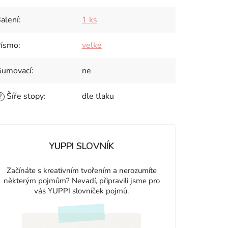
alení
:
1 ks
ísmo
:
velké
umovací
:
ne
Šíře stopy
:
dle tlaku
?
YUPPI SLOVNÍK
Začínáte s kreativním tvořením a nerozumíte
některým pojmům? Nevadí, připravili jsme pro
vás YUPPI slovníček pojmů.