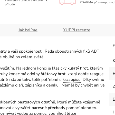
Zabaleno s láskou a ohledem k
ZDARMA při nákupu nad 
přírodě
Jak balíme
YUPPI recenze
lity
a vaší spokojenosti. Řada oboustranných fixů ABT
lké oblibě po celém světě.
K
yužitím. Na jednom konci je klasický
kulatý hrot,
kterým
 Druhý konec má odolný
štětcový hrot,
který dobře reaguje
silné i slabé tahy,
tolik potřebné u
krasopisu
. Díky svému
ždému diáři, zápisníku a deníku. Neměl by chybět ani ve
Z
B
blíbených
pastelových odstínů
,
které můžete vzájemně
ónovat a vytvářet
barevné přechody
pomocí
blenderu
.
H
rozmývat
vodou za pomoci
vodního štětce