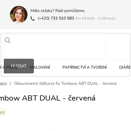
Máte otázky? Rádi pomůžeme.
(+420)
733 510 583
(Po-Pá 8:00 - 17:00 hod.)
HLEDAT
Í A PSANÍ
MALOVÁNÍ
PAPÍRNICTVÍ A TVOŘENÍ
DIÁŘE
peny
Oboustranný štětcový fix Tombow ABT DUAL - červená
Tombow ABT DUAL - červená
ení