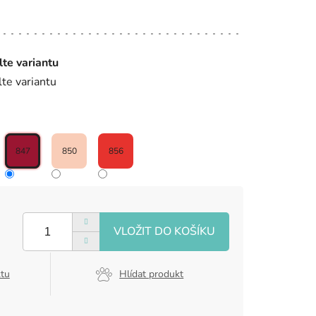
lte variantu
lte variantu
847
850
856
ktu
Hlídat produkt