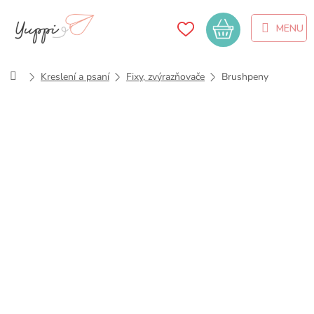
Přejít
na
Nákupní
obsah
košík
Domů
Kreslení a psaní
Fixy, zvýrazňovače
Brushpeny