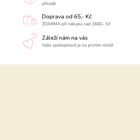
přírodě
Doprava od 65,- Kč
ZDARMA při nákupu nad 1600,- Kč
Záleží nám na vás
Vaše spokojenost je na prvním místě
Z
á
p
a
t
í