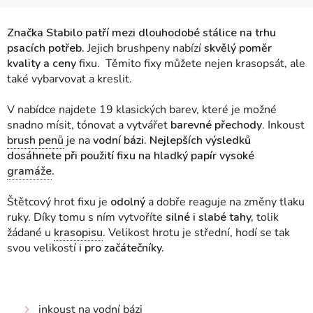
Značka Stabilo patří mezi dlouhodobé stálice na trhu
psacích potřeb.
Jejich brushpeny nabízí
skvělý poměr
kvality a ceny
fixu. Těmito fixy můžete nejen krasopsát, ale
také vybarvovat a kreslit.
V nabídce najdete 19 klasických barev, které
je možné
snadno mísit, tónovat a vytvářet
barevné přechody
. Inkoust
brush penů
je na
vodní bázi.
Nejlepších výsledků
dosáhnete při použití fixu na
hladký papír
vysoké
gramáže
.
Štětcový hrot fixu je
odolný
a dobře reaguje na změny tlaku
ruky. Díky tomu s ním vytvoříte
silné i slabé tahy,
tolik
žádané u
krasopisu
. Velikost hrotu je střední, hodí se tak
svou velikostí
i pro začátečníky.
inkoust na vodní bázi