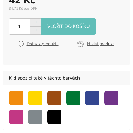
42 Kč
34,71 Kč bez DPH
Měrná
cena:
Dotaz k produktu
Hlídat produkt
K dispozici také v těchto barvách
oranžová
žlutá
hnědá
zelená
modrá
fialová
růžová
šedá
černá