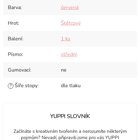
Barva
:
červená
Hrot
:
Štětcový
Balení
:
1 ks
Písmo
:
střední
Gumovací
:
ne
Šíře stopy
:
dle tlaku
?
YUPPI SLOVNÍK
Začínáte s kreativním tvořením a nerozumíte některým
pojmům? Nevadí, připravili jsme pro vás YUPPI