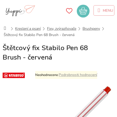
Přejít
na
Nákupní
obsah
košík
Domů
Kreslení a psaní
Fixy, zvýrazňovače
Brushpeny
Štětcový fix Stabilo Pen 68 Brush - červená
Štětcový fix Stabilo Pen 68
Brush - červená
Průměrné
Podrobnosti hodnocení
Neohodnoceno
hodnocení
produktu
je
0,0
z
5
hvězdiček.