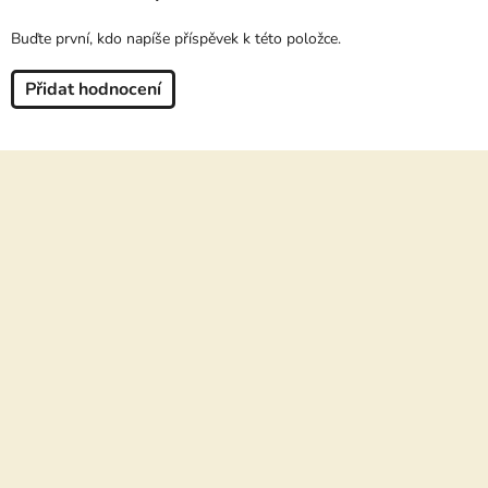
Buďte první, kdo napíše příspěvek k této položce.
Přidat hodnocení
Z
á
p
a
t
í