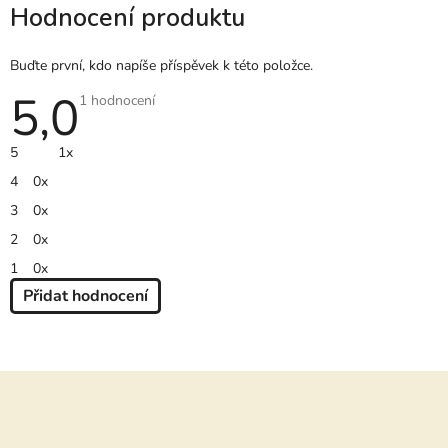
Hodnocení produktu
Buďte první, kdo napíše příspěvek k této položce.
5,0
Průměrné
1 hodnocení
hodnocení
produktu
je
5
1x
5,0
z
4
0x
5
hvězdiček.
3
0x
2
0x
1
0x
Přidat hodnocení
V
Ý
P
Z
I
S
á
H
O