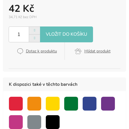
42 Kč
34,71 Kč bez DPH
Měrná
cena:
Dotaz k produktu
Hlídat produkt
K dispozici také v těchto barvách
červená
oranžová
žlutá
zelená
modrá
fialová
růžová
šedá
černá