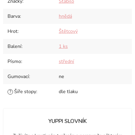
Značky
:
Stabilo
Barva
:
hnědá
Hrot
:
Štětcový
Balení
:
1 ks
Písmo
:
střední
Gumovací
:
ne
Šíře stopy
:
dle tlaku
?
YUPPI SLOVNÍK