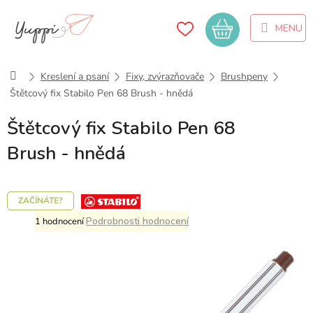
Přejít
na
Nákupní
obsah
košík
Domů
Kreslení a psaní
Fixy, zvýrazňovače
Brushpeny
Štětcový fix Stabilo Pen 68 Brush - hnědá
Štětcový fix Stabilo Pen 68
Brush - hnědá
Průměrné
Podrobnosti hodnocení
1 hodnocení
hodnocení
produktu
je
5,0
z
5
hvězdiček.