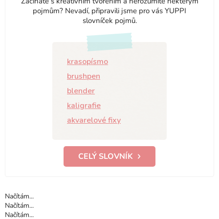
Začínáte s kreativním tvořením a nerozumíte některým
pojmům? Nevadí, připravili jsme pro vás YUPPI
slovníček pojmů.
krasopísmo
brushpen
blender
kaligrafie
akvarelové fixy
CELÝ SLOVNÍK
Načítám...
Načítám...
Načítám...