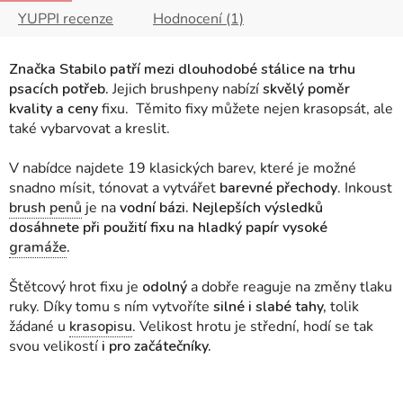
YUPPI recenze
Hodnocení (1)
Značka Stabilo patří mezi dlouhodobé stálice na trhu
psacích potřeb.
Jejich brushpeny nabízí
skvělý poměr
kvality a ceny
fixu. Těmito fixy můžete nejen krasopsát, ale
také vybarvovat a kreslit.
V nabídce najdete 19 klasických barev, které
je možné
snadno mísit, tónovat a vytvářet
barevné přechody
. Inkoust
brush penů
je na
vodní bázi.
Nejlepších výsledků
dosáhnete při použití fixu na
hladký papír
vysoké
gramáže
.
Štětcový hrot fixu je
odolný
a dobře reaguje na změny tlaku
ruky. Díky tomu s ním vytvoříte
silné i slabé tahy,
tolik
žádané u
krasopisu
. Velikost hrotu je střední, hodí se tak
svou velikostí
i pro začátečníky.