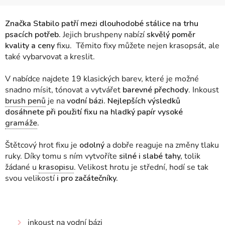
Značka Stabilo patří mezi dlouhodobé stálice na trhu
psacích potřeb.
Jejich brushpeny nabízí
skvělý poměr
kvality a ceny
fixu. Těmito fixy můžete nejen krasopsát, ale
také vybarvovat a kreslit.
V nabídce najdete 19 klasických barev, které
je možné
snadno mísit, tónovat a vytvářet
barevné přechody
. Inkoust
brush penů
je na
vodní bázi.
Nejlepších výsledků
dosáhnete při použití fixu na
hladký papír
vysoké
gramáže
.
Štětcový hrot fixu je
odolný
a dobře reaguje na změny tlaku
ruky. Díky tomu s ním vytvoříte
silné i slabé tahy,
tolik
žádané u
krasopisu
. Velikost hrotu je střední, hodí se tak
svou velikostí
i pro začátečníky.
inkoust na vodní bázi