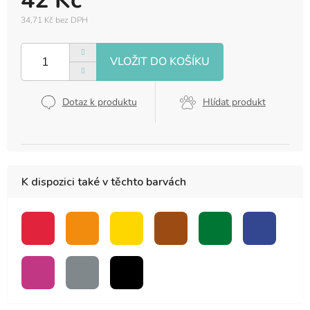
42 Kč
34,71 Kč bez DPH
Měrná
cena:
Dotaz k produktu
Hlídat produkt
K dispozici také v těchto barvách
červená
oranžová
žlutá
hnědá
zelená
modrá
růžová
šedá
černá