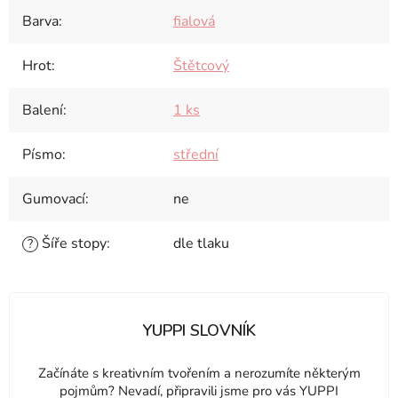
Barva
:
fialová
Hrot
:
Štětcový
Balení
:
1 ks
Písmo
:
střední
Gumovací
:
ne
Šíře stopy
:
dle tlaku
?
YUPPI SLOVNÍK
Začínáte s kreativním tvořením a nerozumíte některým
pojmům? Nevadí, připravili jsme pro vás YUPPI