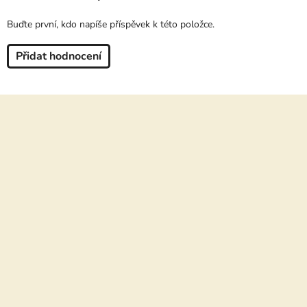
Buďte první, kdo napíše příspěvek k této položce.
Přidat hodnocení
Z
á
p
a
t
í