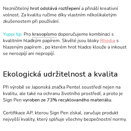
Nezničitelný
hrot odolává roztřepení
a přináší kreativní
volnost. Za kvalitu ručíme díky vlastním několikaletým
zkušenostem při používání.
Yuppi tip:
Pro
krasopísmo
doporučujeme kombinaci s
kvalitním hladkým papírem. Skvělé jsou bloky
Rhodia
s
hlazeným papírem , po kterém hrot hladce klouže a inkoust
se nerozpíjí ani nepropíjí.
Ekologická udržitelnost a kvalita
Při výrobě se Japonská značka Pentel soustředí nejen na
kvalitu, ale také na ochranu životního prostředí, a proto je
Sign Pen
vyroben ze
73% recyklovaného materiálu.
Certifikace AP, kterou Sign Pen získal, zaručuje produkt
nejvyšší kvality, který splňuje všechny bezpečnostní normy.