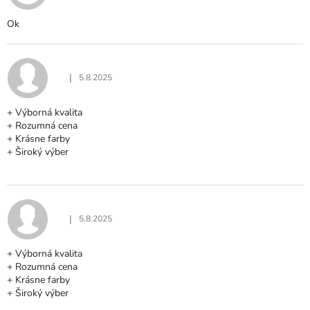
Ok
|
5.8.2025
Hodnocení produktu je 5 z 5 hvězdiček.
+ Výborná kvalita
+ Rozumná cena
+ Krásne farby
+ Široký výber
|
5.8.2025
Hodnocení produktu je 5 z 5 hvězdiček.
+ Výborná kvalita
+ Rozumná cena
+ Krásne farby
+ Široký výber