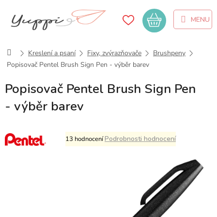
Přejít
na
Nákupní
obsah
košík
Domů
Kreslení a psaní
Fixy, zvýrazňovače
Brushpeny
Popisovač Pentel Brush Sign Pen - výběr barev
Popisovač Pentel Brush Sign Pen
- výběr barev
Průměrné
Podrobnosti hodnocení
13 hodnocení
hodnocení
produktu
je
5,0
z
5
hvězdiček.