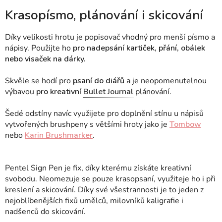
Krasopísmo, plánování i skicování
Díky velikosti hrotu je popisovač vhodný pro menší písmo a
nápisy. Použijte ho
pro nadepsání kartiček, přání, obálek
nebo visaček na dárky.
Skvěle se hodí pro
psaní do diářů
a je neopomenutelnou
výbavou
pro kreativní
Bullet Journal
plánování.
Šedé odstíny navíc využijete pro doplnění stínu u nápisů
vytvořených brushpeny s většími hroty jako je
Tombow
nebo
Karin Brushmarker
.
Pentel Sign Pen je fix, díky kterému získáte kreativní
svobodu. Neomezuje se pouze krasopsaní, využiteje ho i při
kreslení a skicování. Díky své všestrannosti je to jeden z
nejoblíbenějších fixů umělců, milovníků kaligrafie i
nadšenců do skicování.