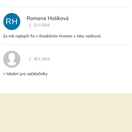
Romana Holíková
RH
|
22.3.2025
Hodnocení produktu je 5 z 5 hvězdiček.
Za mě nejlepší fix s flexibilním hrotem v této velikosti.
|
30.1.2025
Hodnocení produktu je 5 z 5 hvězdiček.
+ Ideální pro začátečníky
Z
á
p
a