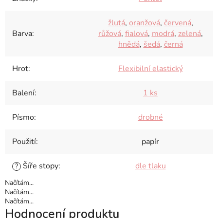
žlutá
,
oranžová
,
červená
,
Barva
:
růžová
,
fialová
,
modrá
,
zelená
,
hnědá
,
šedá
,
černá
Hrot
:
Flexibilní elastický
Balení
:
1 ks
Písmo
:
drobné
Použití
:
papír
Šíře stopy
:
dle tlaku
?
Načítám...
Načítám...
Načítám...
Hodnocení produktu