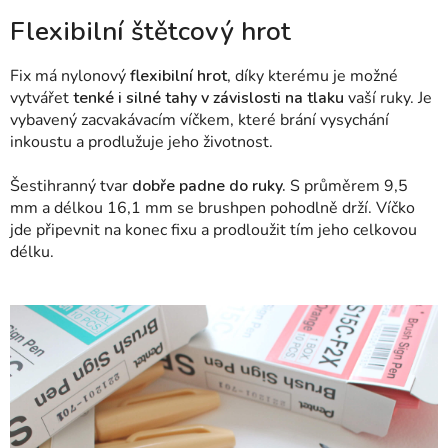
Flexibilní štětcový hrot
Fix má nylonový
flexibilní hrot
, díky kterému je možné
vytvářet
tenké i silné tahy v závislosti na tlaku
vaší ruky. Je
vybavený zacvakávacím víčkem, které brání vysychání
inkoustu a prodlužuje jeho životnost.
Šestihranný tvar
dobře padne do ruky.
S průměrem 9,5
mm a délkou 16,1 mm se brushpen pohodlně drží. Víčko
jde připevnit na konec fixu a prodloužit tím jeho celkovou
délku.