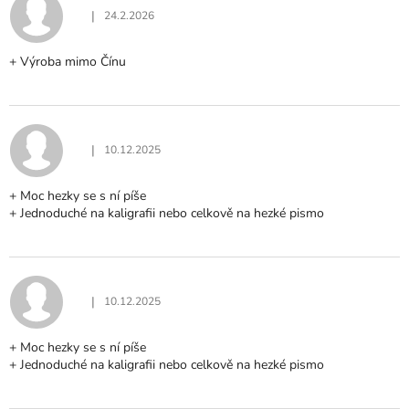
C
|
24.2.2026
Hodnocení produktu je 5 z 5 hvězdiček.
E
N
+ Výroba mimo Čínu
Í
|
10.12.2025
Hodnocení produktu je 5 z 5 hvězdiček.
+ Moc hezky se s ní píše
+ Jednoduché na kaligrafii nebo celkově na hezké pismo
|
10.12.2025
Hodnocení produktu je 5 z 5 hvězdiček.
+ Moc hezky se s ní píše
+ Jednoduché na kaligrafii nebo celkově na hezké pismo