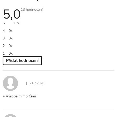
5,0
Průměrné
13 hodnocení
hodnocení
produktu
je
5
13x
5,0
z
4
0x
5
hvězdiček.
3
0x
2
0x
1
0x
Přidat hodnocení
V
Ý
P
I
|
24.2.2026
Hodnocení produktu je 5 z 5 hvězdiček.
S
H
+ Výroba mimo Čínu
O
D
N
O