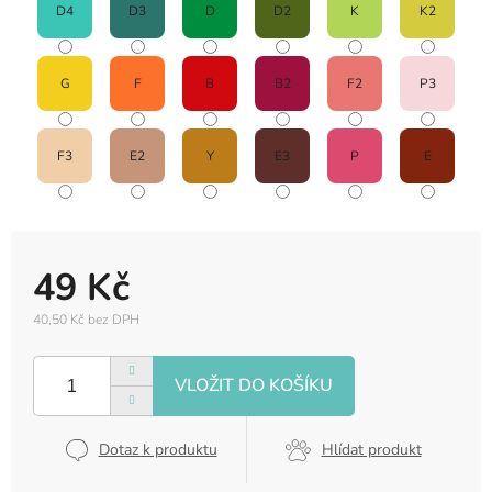
D4
D3
D
D2
K
K2
G
F
B
B2
F2
P3
F3
E2
Y
E3
P
E
49 Kč
40,50 Kč bez DPH
Měrná
cena:
Dotaz k produktu
Hlídat produkt