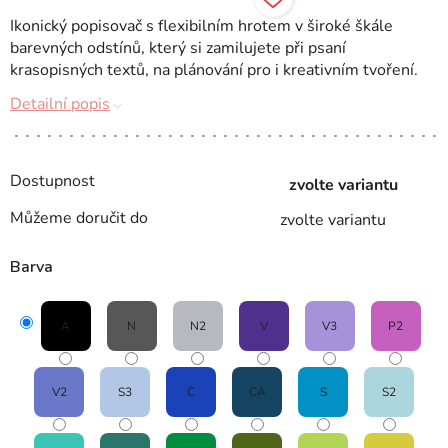
Ikonický popisovač s flexibilním hrotem v široké škále
barevných odstínů, který si zamilujete při psaní
krasopisných textů, na plánování pro i kreativním tvoření.
Detailní popis
Dostupnost
zvolte variantu
Můžeme doručit do
zvolte variantu
Barva
A
N
N2
V
V3
P2
V2
S3
C
CA
S
S2