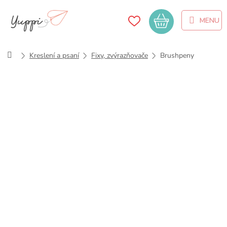
Přejít
na
Nákupní
obsah
košík
Domů
Kreslení a psaní
Fixy, zvýrazňovače
Brushpeny