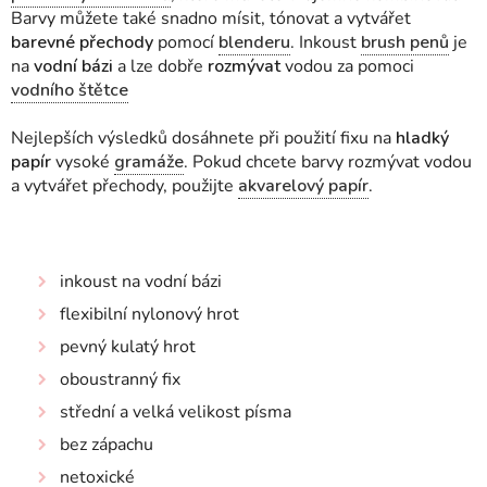
Barvy můžete také snadno mísit, tónovat a vytvářet
barevné přechody
pomocí
blenderu
. Inkoust
brush penů
je
na
vodní bázi
a lze dobře
rozmývat
vodou za pomoci
vodního štětce
Nejlepších výsledků dosáhnete při použití fixu na
hladký
papír
vysoké
gramáže
. Pokud chcete barvy rozmývat vodou
a vytvářet přechody, použijte
akvarelový papír
.
inkoust na vodní bázi
flexibilní nylonový hrot
pevný kulatý hrot
oboustranný fix
střední a velká velikost písma
bez zápachu
netoxické