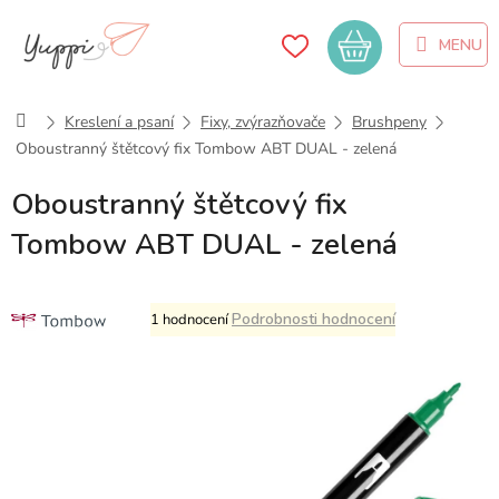
Přejít
na
Nákupní
obsah
košík
Domů
Kreslení a psaní
Fixy, zvýrazňovače
Brushpeny
Oboustranný štětcový fix Tombow ABT DUAL - zelená
Oboustranný štětcový fix
Tombow ABT DUAL - zelená
Průměrné
Podrobnosti hodnocení
1 hodnocení
hodnocení
produktu
je
5,0
z
5
hvězdiček.