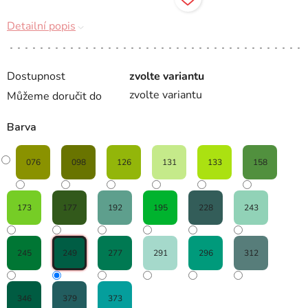
Detailní popis
Dostupnost
zvolte variantu
zvolte variantu
Můžeme doručit do
Barva
076
098
126
131
133
158
173
177
192
195
228
243
245
249
277
291
296
312
346
379
373