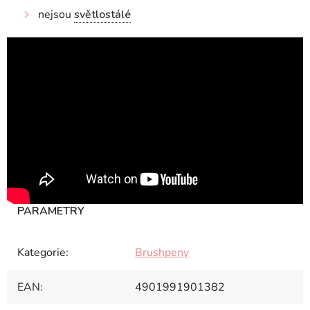
nejsou
světlostálé
Kategorie
:
Brushpeny
EAN
:
4901991901382