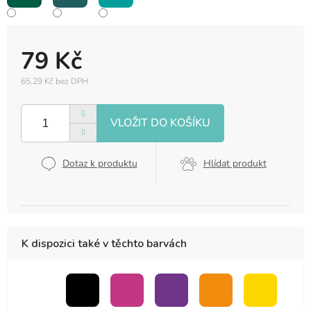
79 Kč
65,29 Kč bez DPH
Měrná
cena:
Dotaz k produktu
Hlídat produkt
K dispozici také v těchto barvách
bezbarvý
černá
růžová
fialová
oranžová
žlutá