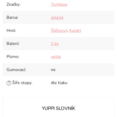
Značky
:
Tombow
Barva
:
zelená
Hrot
:
Štětcový
,
Kulatý
Balení
:
1 ks
Písmo
:
velké
Gumovací
:
ne
Šíře stopy
:
dle tlaku
?
YUPPI SLOVNÍK