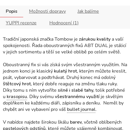
Popis
Možnosti dopravy
Jak balíme
YUPPI recenze
Hodnocení (1)
Tradiční japonská značka Tombow je
zárukou kvality
a vaší
spokojenosti. Řada oboustranných fixů ABT DUAL je stálicí
v jejich sortimentu a těší se velké oblibě po celém světě.
Oboustranný fix si vás získá svým všestranným využitím. Na
jednom konci je klasický
kulatý hrot,
kterým můžete kreslit,
psát, vybarvovat a podtrhávat. Druhý konec má odolný
štětcový hrot,
který dobře reaguje na změnu tlaku ruky.
Díky tomu s ním vytvoříte
silné i slabé tahy,
tolik potřebné
u
krasopisu
. Díky svému
všestrannému využití
je skvělým
doplňkem ke každému diáři, zápisníku a deníku. Neměl by
chybět ani ve vybavení pro váš
bullet journal
.
V nabídce najdete širokou škálu
barev,
včetně oblíbených
pastelových odstínů
,
které můžete vzájemně kombinovat.