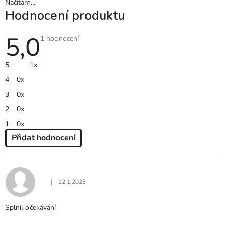
Načítám...
Hodnocení produktu
5,0
Průměrné
1 hodnocení
hodnocení
produktu
je
5
1x
5,0
z
4
0x
5
hvězdiček.
3
0x
2
0x
1
0x
Přidat hodnocení
V
Ý
P
I
|
12.1.2023
Hodnocení produktu je 5 z 5 hvězdiček.
S
H
Splnil očekávání
O
D