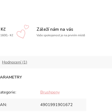
 Kč
Záleží nám na vás
1600,- Kč
Vaše spokojenost je na prvním místě
Hodnocení (1)
ategorie
:
Brushpeny
EAN
:
4901991901672