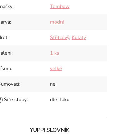
načky
:
Tombow
arva
:
modrá
rot
:
Štětcový
,
Kulatý
alení
:
1 ks
ísmo
:
velké
umovací
:
ne
Šíře stopy
:
dle tlaku
?
YUPPI SLOVNÍK