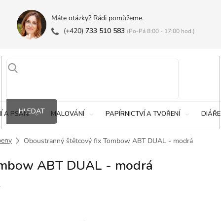
Máte otázky? Rádi pomůžeme.
(+420)
733 510 583
(Po-Pá 8:00 - 17:00 hod.)
HLEDAT
Í A PSANÍ
MALOVÁNÍ
PAPÍRNICTVÍ A TVOŘENÍ
DIÁŘE
peny
Oboustranný štětcový fix Tombow ABT DUAL - modrá
Tombow ABT DUAL - modrá