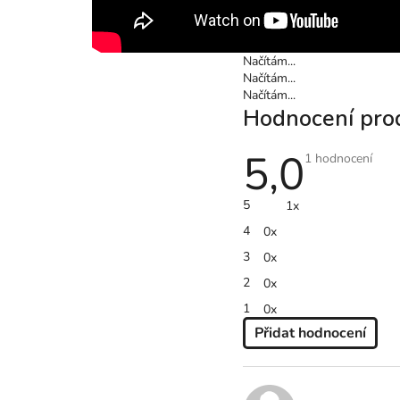
Načítám...
Načítám...
Načítám...
Hodnocení pro
5,0
Průměrné
1 hodnocení
hodnocení
produktu
je
5
1x
5,0
z
4
0x
5
hvězdiček.
3
0x
2
0x
1
0x
Přidat hodnocení
V
Ý
P