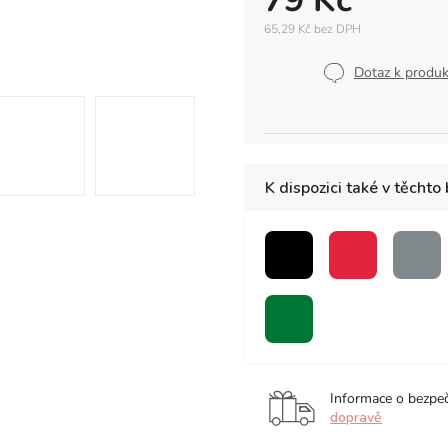
79 Kč
65,29 Kč bez DPH
Měrná
cena:
Dotaz k produ
K dispozici také v těchto
černá
červená
šed
zelená
bezbarvý
blender
Informace o bezpe
dopravě