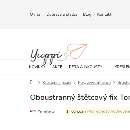
Přejít
na
obsah
O nás
Doprava a platba
Blog
Kontakt
NOVINKY
AKCE
PERA A INKOUSTY
KRESLEN
Domů
Kreslení a psaní
Fixy, zvýrazňovače
Brush
Oboustranný štětcový fix 
Průměrné
Podrobnosti hodnocení
1 hodnocení
hodnocení
produktu
je