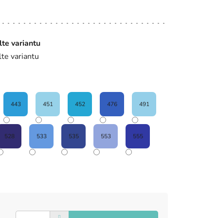
lte variantu
lte variantu
443
451
452
476
491
528
533
535
553
555