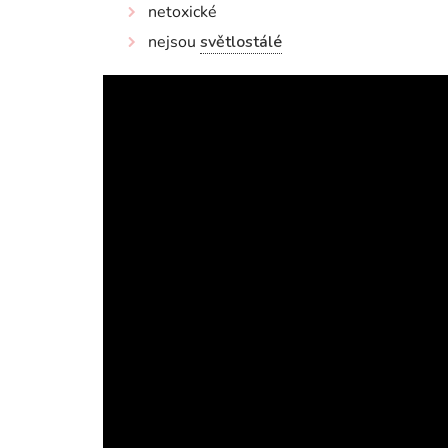
netoxické
nejsou
světlostálé