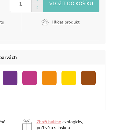
ktu
Hlídat produkt
 barvách
á
fialová
růžová
oranžová
žlutá
hnědá
čné
Zboží balíme
ekologicky,
pečlivě a s láskou