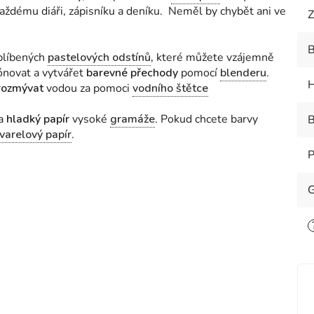
ždému diáři, zápisníku a deníku. Neměl by chybět ani ve
Z
B
blíbených
pastelových odstínů
,
které můžete vzájemně
ónovat a vytvářet
barevné přechody
pomocí
blenderu
.
H
rozmývat
vodou za pomoci
vodního štětce
na
hladký papír
vysoké
gramáže
. Pokud chcete barvy
B
varelový papír
.
P
G