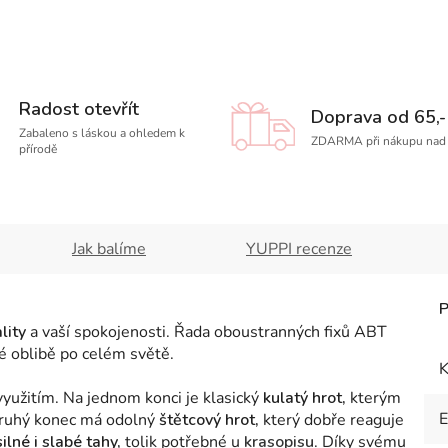
Radost otevřít
Doprava od 65,-
Zabaleno s láskou a ohledem k
ZDARMA při nákupu nad 
přírodě
Jak balíme
YUPPI recenze
lity
a vaší spokojenosti. Řada oboustranných fixů ABT
lké oblibě po celém světě.
K
yužitím. Na jednom konci je klasický
kulatý hrot,
kterým
 Druhý konec má odolný
štětcový hrot,
který dobře reaguje
silné i slabé tahy,
tolik potřebné u
krasopisu
. Díky svému