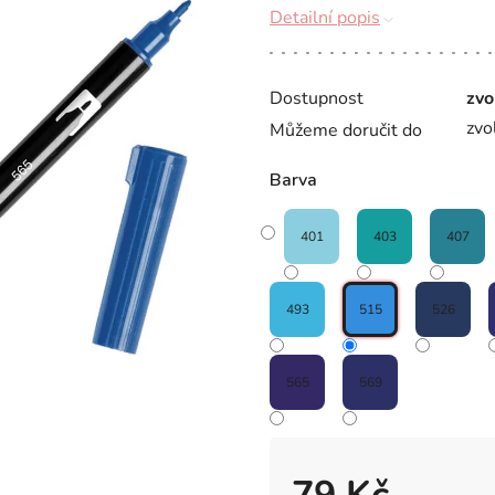
Detailní popis
Dostupnost
zvo
zvo
Můžeme doručit do
Barva
401
403
407
493
515
526
565
569