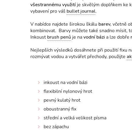
všestrannému využití
je skvělým doplňkem ke ka
vybavení pro váš
bullet journal
.
V nabídce najdete širokou škálu
barev,
včetně o
kombinovat. Barvy můžete také snadno mísit, t
Inkoust
brush penů
je na
vodní bázi
a lze dobře
Nejlepších výsledků dosáhnete při použití fixu 
rozmývat vodou a vytvářet přechody, použijte
ak
inkoust na vodní bázi
flexibilní nylonový hrot
pevný kulatý hrot
oboustranný fix
střední a velká velikost písma
bez zápachu