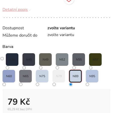
Detailní popis
Dostupnost
zvolte variantu
zvolte variantu
Můžeme doručit do
Barva
N35
N45
N49
N52
N55
N57
N60
N65
N75
N79
N89
N95
79 Kč
65,29 Kč bez DPH