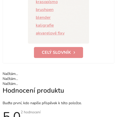
krasopísmo
brushpen
blender
kaligrafie
akvarelové fixy
CELÝ SLOVNÍK
Načítám...
Načítám...
Načítám...
Hodnocení produktu
Buďte první, kdo napíše příspěvek k této položce.
5,0
Průměrné
2 hodnocení
hodnocení