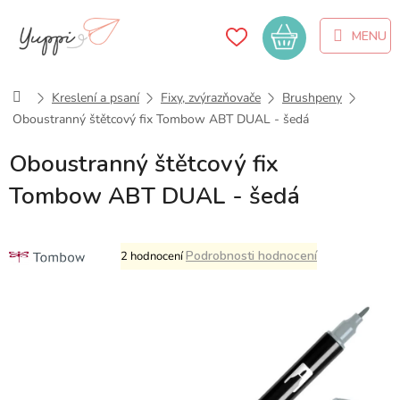
Přejít
na
Nákupní
obsah
košík
Domů
Kreslení a psaní
Fixy, zvýrazňovače
Brushpeny
Oboustranný štětcový fix Tombow ABT DUAL - šedá
Oboustranný štětcový fix
Tombow ABT DUAL - šedá
Průměrné
Podrobnosti hodnocení
2 hodnocení
hodnocení
produktu
je
5,0
z
5
hvězdiček.