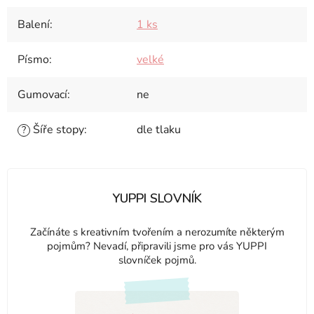
Balení
:
1 ks
Písmo
:
velké
Gumovací
:
ne
Šíře stopy
:
dle tlaku
?
YUPPI SLOVNÍK
Začínáte s kreativním tvořením a nerozumíte některým
pojmům? Nevadí, připravili jsme pro vás YUPPI
slovníček pojmů.