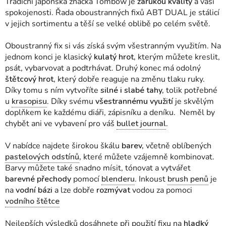
Tradiční japonská značka Tombow je
zárukou kvality
a vaší
spokojenosti. Řada oboustranných fixů ABT DUAL je stálicí
v jejich sortimentu a těší se velké oblibě po celém světě.
Oboustranný fix si vás získá svým všestranným využitím. Na
jednom konci je klasický
kulatý hrot,
kterým můžete kreslit,
psát, vybarvovat a podtrhávat. Druhý konec má odolný
štětcový hrot,
který dobře reaguje na změnu tlaku ruky.
Díky tomu s ním vytvoříte
silné i slabé tahy,
tolik potřebné
u
krasopisu
. Díky svému
všestrannému využití
je skvělým
doplňkem ke každému diáři, zápisníku a deníku. Neměl by
chybět ani ve vybavení pro váš
bullet journal
.
V nabídce najdete širokou škálu
barev,
včetně oblíbených
pastelových odstínů
,
které můžete vzájemně kombinovat.
Barvy můžete také snadno mísit, tónovat a vytvářet
barevné přechody
pomocí
blenderu
. Inkoust
brush penů
je
na
vodní bázi
a lze dobře
rozmývat
vodou za pomoci
vodního štětce
Nejlepších výsledků dosáhnete při použití fixu na
hladký