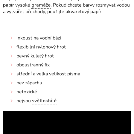
papír
vysoké
gramáže
. Pokud chcete barvy rozmývat vodou
a vytvářet přechody, použijte
akvarelový papír
.
inkoust na vodní bázi
flexibilní nylonový hrot
pevný kulatý hrot
oboustranný fix
střední a velká velikost písma
bez zápachu
netoxické
nejsou
světlostálé