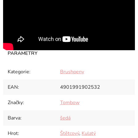
Kategorie
:
Brushpeny
EAN
:
4901991902532
Značky
:
Tombow
Barva
:
šedá
Hrot
:
Štětcový
,
Kulatý