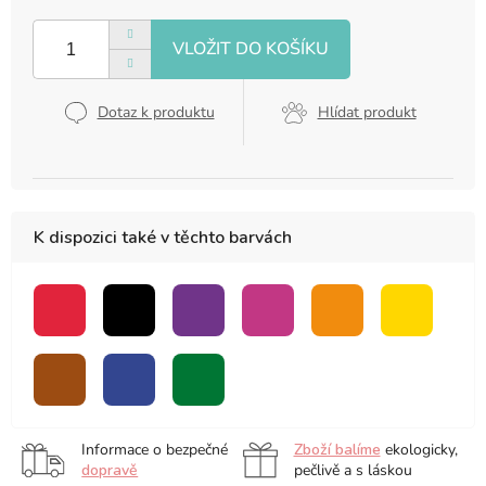
Měrná
cena:
Dotaz k produktu
Hlídat produkt
K dispozici také v těchto barvách
červená
černá
fialová
růžová
oranžová
žlutá
hnědá
modrá
zelená
bezbarvý
blender
Informace o bezpečné
Zboží balíme
ekologicky,
dopravě
pečlivě a s láskou