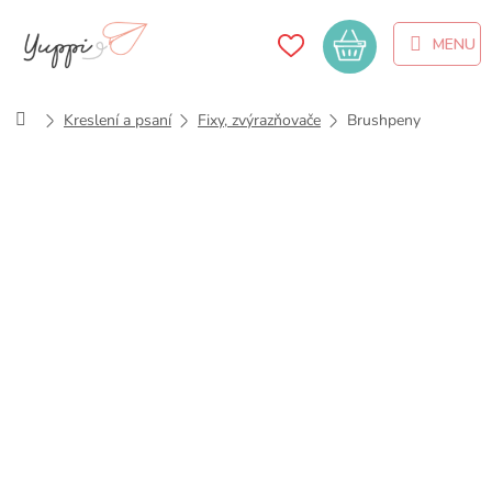
Přejít
na
Nákupní
obsah
košík
Domů
Kreslení a psaní
Fixy, zvýrazňovače
Brushpeny