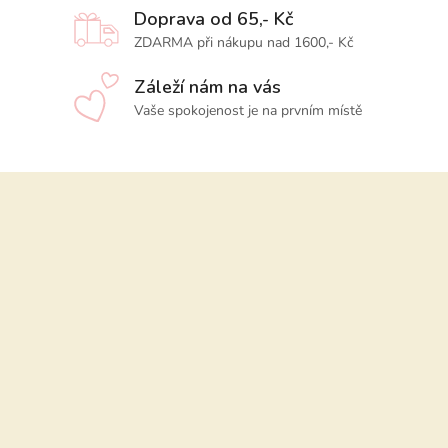
Doprava od 65,- Kč
ZDARMA při nákupu nad 1600,- Kč
Záleží nám na vás
Vaše spokojenost je na prvním místě
Z
á
p
a
t
í