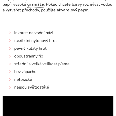
papír
vysoké
gramáže
. Pokud chcete barvy rozmývat vodou
a vytvářet přechody, použijte
akvarelový papír
.
inkoust na vodní bázi
flexibilní nylonový hrot
pevný kulatý hrot
oboustranný fix
střední a velká velikost písma
bez zápachu
netoxické
nejsou
světlostálé