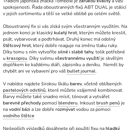
Tradiční japonská značka Tombow je
zárukou kvality
a vaší
spokojenosti. Řada oboustranných fixů ABT DUAL je stálicí
v jejich sortimentu a těší se velké oblibě po celém světě.
Oboustranný fix si vás získá svým všestranným využitím. Na
jednom konci je klasický
kulatý hrot,
kterým můžete kreslit,
psát, vybarvovat a podtrhávat. Druhý konec má odolný
štětcový hrot,
který dobře reaguje na změnu tlaku ruky.
Díky tomu s ním vytvoříte
silné i slabé tahy,
tolik potřebné
u
krasopisu
. Díky svému
všestrannému využití
je skvělým
doplňkem ke každému diáři, zápisníku a deníku. Neměl by
chybět ani ve vybavení pro váš
bullet journal
.
V nabídce najdete širokou škálu
barev,
včetně oblíbených
pastelových odstínů
,
které můžete vzájemně kombinovat.
Barvy můžete také snadno mísit, tónovat a vytvářet
barevné přechody
pomocí
blenderu
. Inkoust
brush penů
je
na
vodní bázi
a lze dobře
rozmývat
vodou za pomoci
vodního štětce
Nejlepších výsledků dosáhnete při použití fixu na
hladký