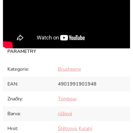
Kategorie
:
Brushpeny
EAN
:
4901991901948
Značky
:
Tombow
Barva
:
růžová
Hrot
:
Štětcový
,
Kulatý