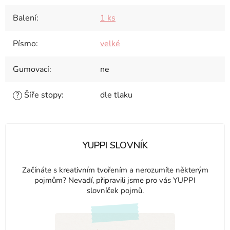
Balení
:
1 ks
Písmo
:
velké
Gumovací
:
ne
Šíře stopy
:
dle tlaku
?
YUPPI SLOVNÍK
Začínáte s kreativním tvořením a nerozumíte některým
pojmům? Nevadí, připravili jsme pro vás YUPPI
slovníček pojmů.