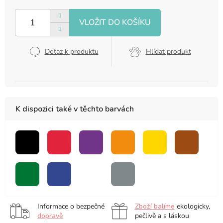
Měrná
cena:
Dotaz k produktu
Hlídat produkt
K dispozici také v těchto barvách
černá
červená
fialová
oranžová
žlutá
hnědá
zelená
modrá
bezbarvý
šedá
blender
Informace o bezpečné
Zboží balíme
ekologicky,
dopravě
pečlivě a s láskou