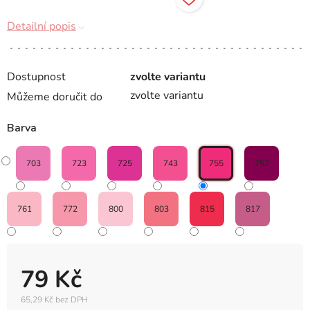
Detailní popis
Dostupnost
zvolte variantu
zvolte variantu
Můžeme doručit do
Barva
703
723
725
743
755
757
761
772
800
803
815
817
79 Kč
65,29 Kč bez DPH