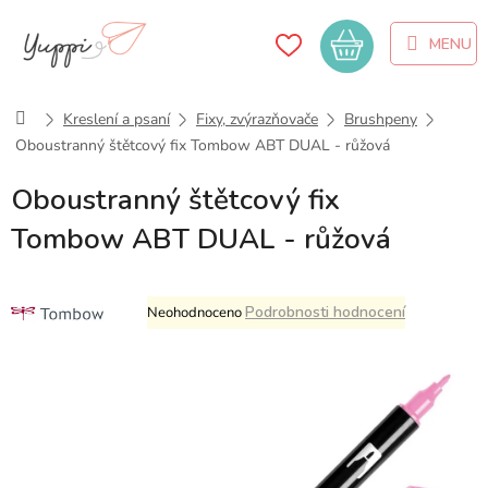
Přejít
na
Nákupní
obsah
košík
Domů
Kreslení a psaní
Fixy, zvýrazňovače
Brushpeny
Oboustranný štětcový fix Tombow ABT DUAL - růžová
Oboustranný štětcový fix
Tombow ABT DUAL - růžová
Průměrné
Podrobnosti hodnocení
Neohodnoceno
hodnocení
produktu
je
0,0
z
5
hvězdiček.