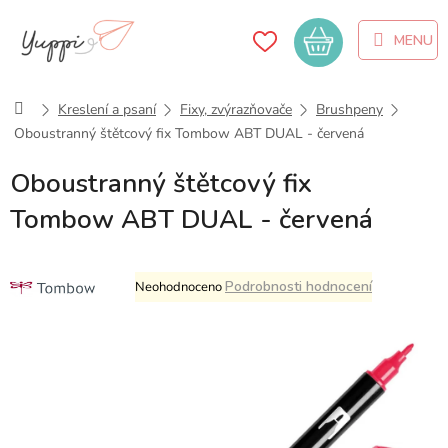
Přejít
na
Nákupní
obsah
košík
Domů
Kreslení a psaní
Fixy, zvýrazňovače
Brushpeny
Oboustranný štětcový fix Tombow ABT DUAL - červená
Oboustranný štětcový fix
Tombow ABT DUAL - červená
Průměrné
Podrobnosti hodnocení
Neohodnoceno
hodnocení
produktu
je
0,0
z
5
hvězdiček.