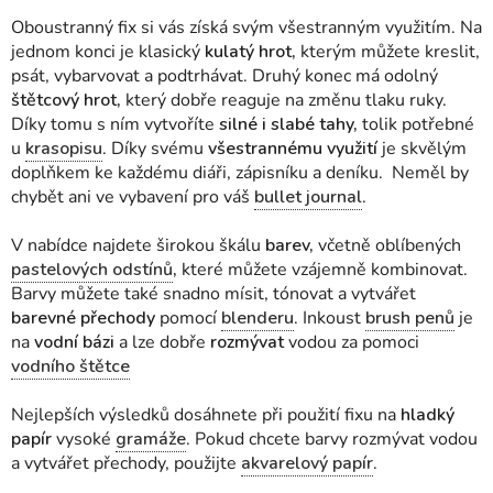
Oboustranný fix si vás získá svým všestranným využitím. Na
jednom konci je klasický
kulatý hrot,
kterým můžete kreslit,
psát, vybarvovat a podtrhávat. Druhý konec má odolný
štětcový hrot,
který dobře reaguje na změnu tlaku ruky.
Díky tomu s ním vytvoříte
silné i slabé tahy,
tolik potřebné
u
krasopisu
. Díky svému
všestrannému využití
je skvělým
doplňkem ke každému diáři, zápisníku a deníku. Neměl by
chybět ani ve vybavení pro váš
bullet journal
.
V nabídce najdete širokou škálu
barev,
včetně oblíbených
pastelových odstínů
,
které můžete vzájemně kombinovat.
Barvy můžete také snadno mísit, tónovat a vytvářet
barevné přechody
pomocí
blenderu
. Inkoust
brush penů
je
na
vodní bázi
a lze dobře
rozmývat
vodou za pomoci
vodního štětce
Nejlepších výsledků dosáhnete při použití fixu na
hladký
papír
vysoké
gramáže
. Pokud chcete barvy rozmývat vodou
a vytvářet přechody, použijte
akvarelový papír
.