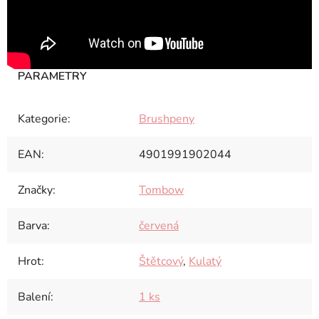
Kategorie
:
Brushpeny
EAN
:
4901991902044
Značky
:
Tombow
Barva
:
červená
Hrot
:
Štětcový
,
Kulatý
Balení
:
1 ks