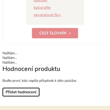
blender
kaligrafie
akvarelové fixy
CELÝ SLOVNÍK
Načítám...
Načítám...
Načítám...
Hodnocení produktu
Buďte první, kdo napíše příspěvek k této položce.
Přidat hodnocení
Z