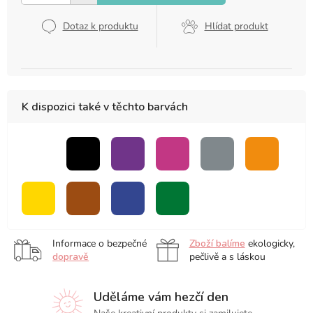
Dotaz k produktu
Hlídat produkt
K dispozici také v těchto barvách
bezbarvý
černá
fialová
růžová
šedá
oranžová
blender
žlutá
hnědá
modrá
zelená
Informace o bezpečné
Zboží balíme
ekologicky,
dopravě
pečlivě a s láskou
Uděláme vám hezčí den