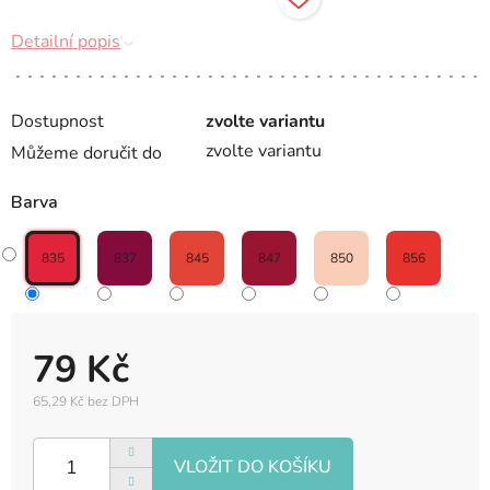
Detailní popis
Dostupnost
zvolte variantu
zvolte variantu
Můžeme doručit do
Barva
835
837
845
847
850
856
79 Kč
65,29 Kč bez DPH
Měrná
cena: