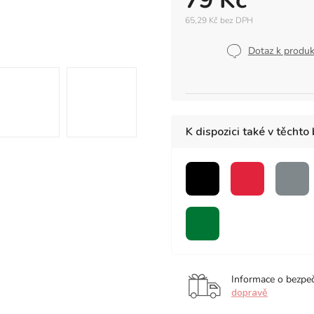
79 Kč
65,29 Kč bez DPH
Měrná
cena:
Dotaz k produ
K dispozici také v těchto
černá
červená
šed
zelená
bezbarvý
blender
Informace o bezpe
dopravě