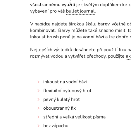
všestrannému využití
je skvělým doplňkem ke ka
vybavení pro váš
bullet journal
.
V nabídce najdete širokou škálu
barev,
včetně o
kombinovat. Barvy můžete také snadno mísit, t
Inkoust
brush penů
je na
vodní bázi
a lze dobře
Nejlepších výsledků dosáhnete při použití fixu 
rozmývat vodou a vytvářet přechody, použijte
ak
inkoust na vodní bázi
flexibilní nylonový hrot
pevný kulatý hrot
oboustranný fix
střední a velká velikost písma
bez zápachu