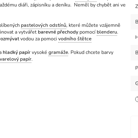
ždému diáři, zápisníku a deníku. Neměl by chybět ani ve
Z
B
blíbených
pastelových odstínů
,
které můžete vzájemně
ónovat a vytvářet
barevné přechody
pomocí
blenderu
.
H
rozmývat
vodou za pomoci
vodního štětce
na
hladký papír
vysoké
gramáže
. Pokud chcete barvy
B
varelový papír
.
P
G