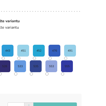
lte variantu
lte variantu
443
451
452
476
491
528
533
535
553
555