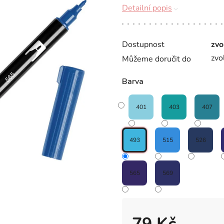
Detailní popis
Dostupnost
zvo
zvo
Můžeme doručit do
Barva
401
403
407
493
515
526
565
569