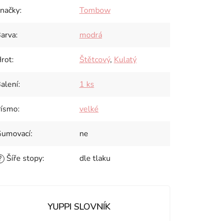
načky
:
Tombow
arva
:
modrá
rot
:
Štětcový
,
Kulatý
alení
:
1 ks
ísmo
:
velké
umovací
:
ne
Šíře stopy
:
dle tlaku
?
YUPPI SLOVNÍK