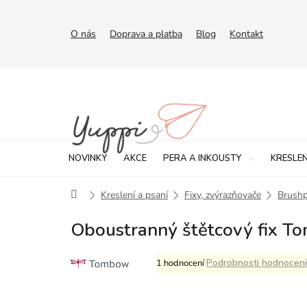
Přejít
na
obsah
O nás
Doprava a platba
Blog
Kontakt
NOVINKY
AKCE
PERA A INKOUSTY
KRESLEN
Domů
Kreslení a psaní
Fixy, zvýrazňovače
Brush
Oboustranný štětcový fix 
Průměrné
Podrobnosti hodnocení
1 hodnocení
hodnocení
produktu
je