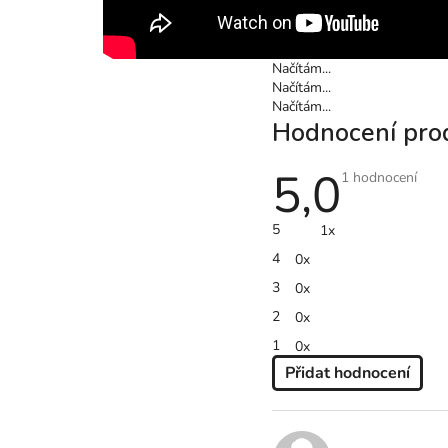
Načítám...
Načítám...
Načítám...
Hodnocení pro
5,0
Průměrné
1 hodnocení
hodnocení
produktu
je
5
1x
5,0
z
4
0x
5
hvězdiček.
3
0x
2
0x
1
0x
Přidat hodnocení
V
Ý
P