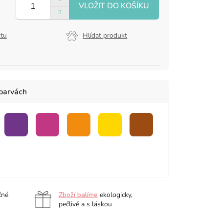
ktu
Hlídat produkt
 barvách
á
fialová
růžová
oranžová
žlutá
hnědá
čné
Zboží balíme
ekologicky,
pečlivě a s láskou