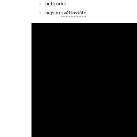
netoxické
nejsou
světlostálé