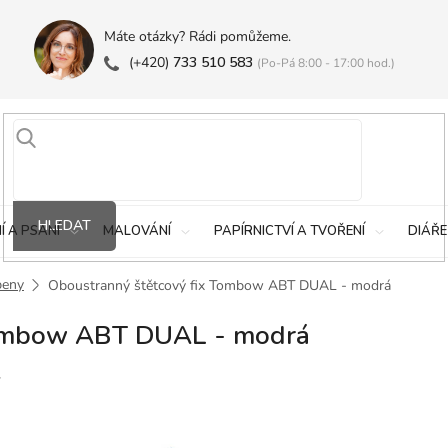
Máte otázky? Rádi pomůžeme.
(+420)
733 510 583
(Po-Pá 8:00 - 17:00 hod.)
HLEDAT
Í A PSANÍ
MALOVÁNÍ
PAPÍRNICTVÍ A TVOŘENÍ
DIÁŘE
peny
Oboustranný štětcový fix Tombow ABT DUAL - modrá
Tombow ABT DUAL - modrá