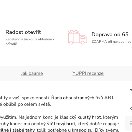
Radost otevřít
Doprava od 65,-
Zabaleno s láskou a ohledem k
ZDARMA při nákupu nad 
přírodě
Jak balíme
YUPPI recenze
lity
a vaší spokojenosti. Řada oboustranných fixů ABT
lké oblibě po celém světě.
K
yužitím. Na jednom konci je klasický
kulatý hrot,
kterým
 Druhý konec má odolný
štětcový hrot,
který dobře reaguje
silné i slabé tahy,
tolik potřebné u
krasopisu
. Díky svému