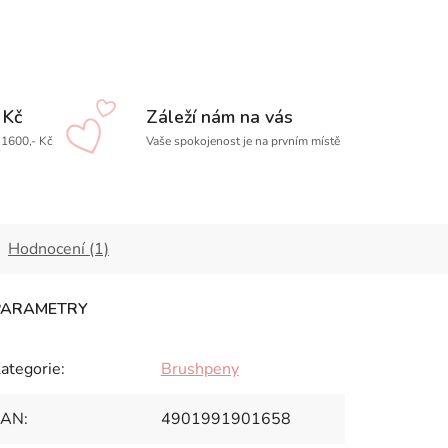
 Kč
Záleží nám na vás
1600,- Kč
Vaše spokojenost je na prvním místě
Hodnocení (1)
ategorie
:
Brushpeny
EAN
:
4901991901658