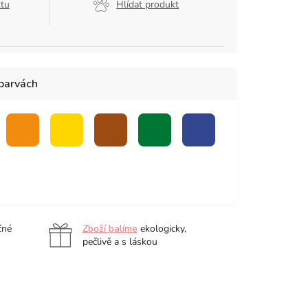
ktu
Hlídat produkt
 barvách
ová
oranžová
žlutá
hnědá
zelená
modrá
čné
Zboží balíme
ekologicky,
pečlivě a s láskou