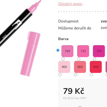
Detailní popis
Dostupnost
zvo
zvo
Můžeme doručit do
Barva
703
723
725
800
803
815
79 Kč
65,29 Kč bez DPH
Měrná