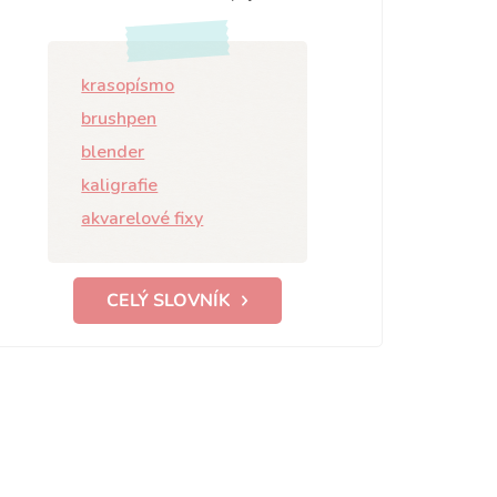
krasopísmo
brushpen
blender
kaligrafie
akvarelové fixy
CELÝ SLOVNÍK