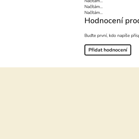
Načítám...
Načítám...
Načítám...
Hodnocení pro
Buďte první, kdo napíše přís
Přidat hodnocení
Z
á
p
a
t
í