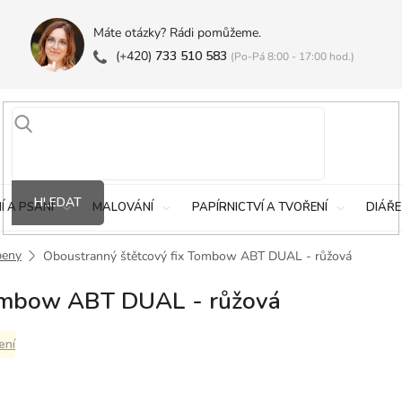
Máte otázky? Rádi pomůžeme.
(+420)
733 510 583
(Po-Pá 8:00 - 17:00 hod.)
HLEDAT
Í A PSANÍ
MALOVÁNÍ
PAPÍRNICTVÍ A TVOŘENÍ
DIÁŘE
peny
Oboustranný štětcový fix Tombow ABT DUAL - růžová
Tombow ABT DUAL - růžová
ení