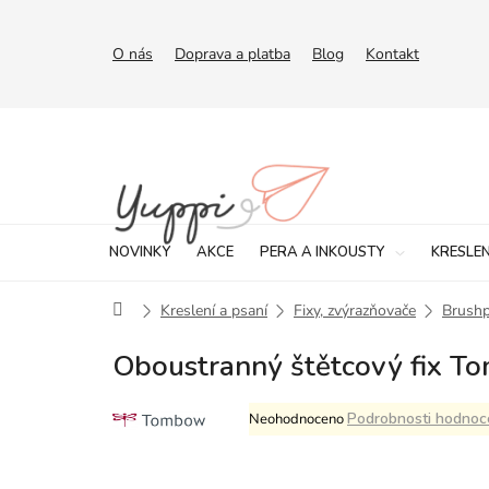
Přejít
na
obsah
O nás
Doprava a platba
Blog
Kontakt
NOVINKY
AKCE
PERA A INKOUSTY
KRESLEN
Domů
Kreslení a psaní
Fixy, zvýrazňovače
Brush
Oboustranný štětcový fix 
Průměrné
Podrobnosti hodnoc
Neohodnoceno
hodnocení
produktu
je