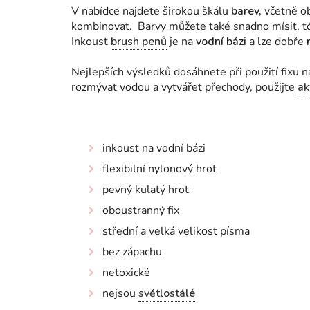
V nabídce najdete širokou škálu
barev,
včetně o
kombinovat. Barvy můžete také snadno mísit, t
Inkoust
brush penů
je na
vodní bázi
a lze dobře
Nejlepších výsledků dosáhnete při použití fixu 
rozmývat vodou a vytvářet přechody, použijte
ak
inkoust na vodní bázi
flexibilní nylonový hrot
pevný kulatý hrot
oboustranný fix
střední a velká velikost písma
bez zápachu
netoxické
nejsou
světlostálé