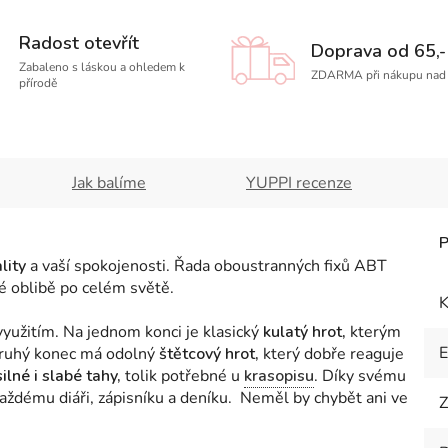
Radost otevřít
Doprava od 65,-
Zabaleno s láskou a ohledem k
ZDARMA při nákupu nad 
přírodě
Jak balíme
YUPPI recenze
lity
a vaší spokojenosti. Řada oboustranných fixů ABT
lké oblibě po celém světě.
K
yužitím. Na jednom konci je klasický
kulatý hrot,
kterým
 Druhý konec má odolný
štětcový hrot,
který dobře reaguje
silné i slabé tahy,
tolik potřebné u
krasopisu
. Díky svému
ždému diáři, zápisníku a deníku. Neměl by chybět ani ve
Z