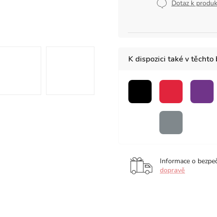
cena:
Dotaz k produ
K dispozici také v těchto
černá
červená
fial
bezbarvý
šedá
blender
Informace o bezpe
dopravě