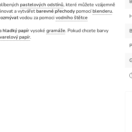
B
blíbených
pastelových odstínů
,
které můžete vzájemně
ónovat a vytvářet
barevné přechody
pomocí
blenderu
.
H
rozmývat
vodou za pomoci
vodního štětce
na
hladký papír
vysoké
gramáže
. Pokud chcete barvy
B
varelový papír
.
P
G