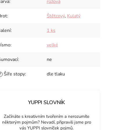
arva
:
růžová
rot
:
Štětcový
,
Kulatý
alení
:
1 ks
ísmo
:
velké
umovací
:
ne
Šíře stopy
:
dle tlaku
?
YUPPI SLOVNÍK
Začínáte s kreativním tvořením a nerozumíte
některým pojmům? Nevadí, připravili jsme pro
vás YUPPI slovníček pojmů.