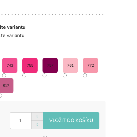
lte variantu
lte variantu
743
755
757
761
772
817