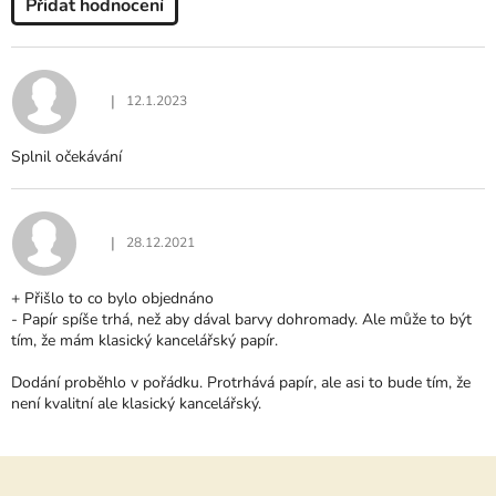
Přidat hodnocení
V
Ý
P
I
|
12.1.2023
Hodnocení produktu je 5 z 5 hvězdiček.
S
H
Splnil očekávání
O
D
N
O
|
28.12.2021
Hodnocení produktu je 4 z 5 hvězdiček.
C
E
+ Přišlo to co bylo objednáno
N
- Papír spíše trhá, než aby dával barvy dohromady. Ale může to být
Í
tím, že mám klasický kancelářský papír.
Dodání proběhlo v pořádku. Protrhává papír, ale asi to bude tím, že
není kvalitní ale klasický kancelářský.
Z