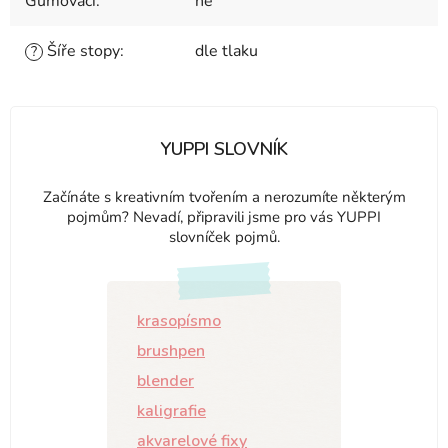
Gumovací
:
ne
Šíře stopy
:
dle tlaku
?
YUPPI SLOVNÍK
Začínáte s kreativním tvořením a nerozumíte některým
pojmům? Nevadí, připravili jsme pro vás YUPPI
slovníček pojmů.
krasopísmo
brushpen
blender
kaligrafie
akvarelové fixy