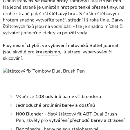
Oboustraný
fix se dvěma hroty
Tombow Dual
Brush Pen
.
Na jedné straně je umístěn
hrot pro tenké přesné linky
, na
druhé straně pak
širší štětcový hrot
. S širším štětcovým
hrotem snadno vytvoříte tenčí, střední i široké linie. Barvy
štětcových fixů jsou na vodní bázi - lze je snadno míchat či
vytvářet jedinečné efekty za použití vody.
Fixy nesmí chybět ve vybavení milovníků
Bullet journal
,
jsou skvělé pro
krasopísmo
, ilustrace, vybarvování či
skicování.
Výběr ze
108 odstínů
barev vč.
blenderu
Jednoduché prolínání barev a odstínů
N00 Blender
- čistý štětcový fit ABT Dual Brush
Pen, skvělý pro
vytváření přechodů barev a ztrácení
Bez zápachu, barvy nejsou stálobarevné