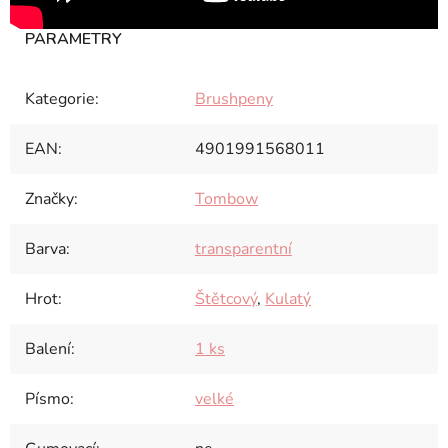
Kategorie
:
Brushpeny
EAN
:
4901991568011
Značky
:
Tombow
Barva
:
transparentní
Hrot
:
Štětcový
,
Kulatý
Balení
:
1 ks
Písmo
:
velké