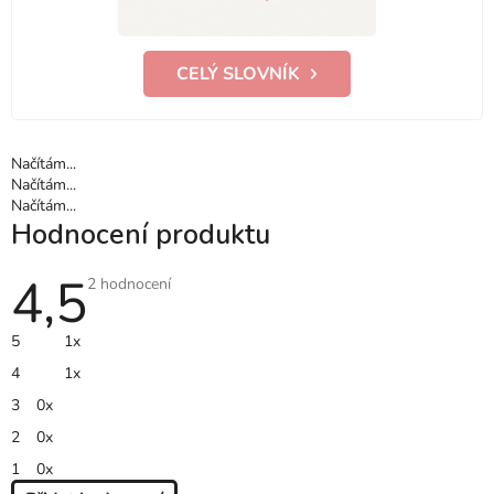
CELÝ SLOVNÍK
Načítám...
Načítám...
Načítám...
Hodnocení produktu
4,5
Průměrné
2 hodnocení
hodnocení
produktu
je
5
1x
4,5
z
4
1x
5
hvězdiček.
3
0x
2
0x
1
0x