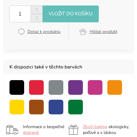
Měrná
cena:
Dotaz k produktu
Hlídat produkt
K dispozici také v těchto barvách
černá
červená
šedá
fialová
růžová
oranžová
žlutá
hnědá
modrá
zelená
Informace o bezpečné
Zboží balíme
ekologicky,
dopravě
pečlivě a s láskou