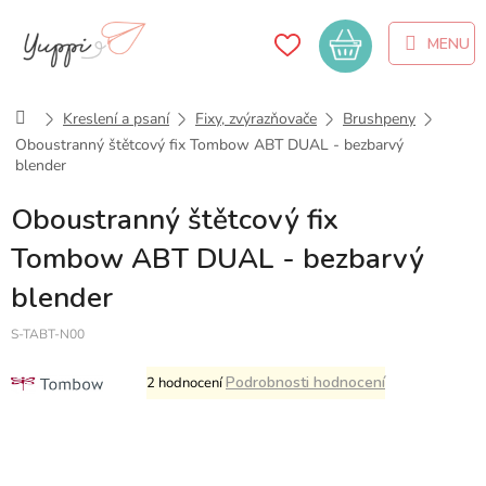
Přejít
na
Nákupní
obsah
košík
Domů
Kreslení a psaní
Fixy, zvýrazňovače
Brushpeny
Oboustranný štětcový fix Tombow ABT DUAL - bezbarvý
blender
Oboustranný štětcový fix
Tombow ABT DUAL - bezbarvý
blender
S-TABT-N00
Průměrné
Podrobnosti hodnocení
2 hodnocení
hodnocení
produktu
je
4,5
z