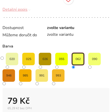
Detailní popis
Dostupnost
zvolte variantu
zvolte variantu
Můžeme doručit do
Barva
020
025
026
055
062
090
946
985
991
993
79 Kč
65,29 Kč bez DPH