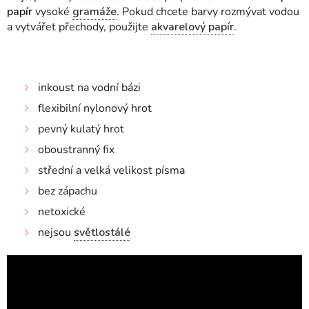
papír
vysoké
gramáže
. Pokud chcete barvy rozmývat vodou
a vytvářet přechody, použijte
akvarelový papír
.
inkoust na vodní bázi
flexibilní nylonový hrot
pevný kulatý hrot
oboustranný fix
střední a velká velikost písma
bez zápachu
netoxické
nejsou
světlostálé