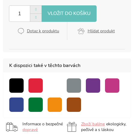
Měrná
cena:
Dotaz k produktu
Hlídat produkt
K dispozici také v těchto barvách
černá
červená
bezbarvý
šedá
fialová
růžová
blender
modrá
zelená
oranžová
hnědá
Informace o bezpečné
Zboží balíme
ekologicky,
dopravě
pečlivě a s láskou