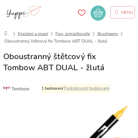
Přejít
na
Nákupní
obsah
košík
Domů
Kreslení a psaní
Fixy, zvýrazňovače
Brushpeny
Oboustranný štětcový fix Tombow ABT DUAL - žlutá
Oboustranný štětcový fix
Tombow ABT DUAL - žlutá
Průměrné
Podrobnosti hodnocení
1 hodnocení
hodnocení
produktu
je
5,0
z
5
hvězdiček.