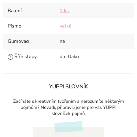
Balení
:
1 ks
Písmo
:
velké
Gumovací
:
ne
Šíře stopy
:
dle tlaku
?
YUPPI SLOVNÍK
Začínáte s kreativním tvořením a nerozumíte některým
pojmům? Nevadí, připravili jsme pro vás YUPPI
slovníček pojmů.