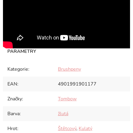
Kategorie
:
Brushpeny
EAN
:
4901991901177
Značky
:
Tombow
Barva
:
žlutá
Hrot
:
Štětcový
,
Kulatý