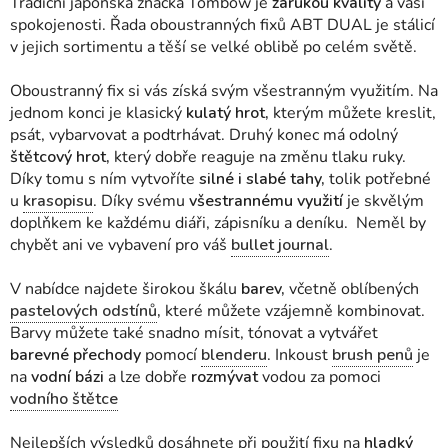
Tradiční japonská značka Tombow je
zárukou kvality
a vaší
spokojenosti. Řada oboustranných fixů ABT DUAL je stálicí
v jejich sortimentu a těší se velké oblibě po celém světě.
Oboustranný fix si vás získá svým všestranným využitím. Na
jednom konci je klasický
kulatý hrot,
kterým můžete kreslit,
psát, vybarvovat a podtrhávat. Druhý konec má odolný
štětcový hrot,
který dobře reaguje na změnu tlaku ruky.
Díky tomu s ním vytvoříte
silné i slabé tahy,
tolik potřebné
u
krasopisu
. Díky svému
všestrannému využití
je skvělým
doplňkem ke každému diáři, zápisníku a deníku. Neměl by
chybět ani ve vybavení pro váš
bullet journal
.
V nabídce najdete širokou škálu
barev,
včetně oblíbených
pastelových odstínů
,
které můžete vzájemně kombinovat.
Barvy můžete také snadno mísit, tónovat a vytvářet
barevné přechody
pomocí
blenderu
. Inkoust
brush penů
je
na
vodní bázi
a lze dobře
rozmývat
vodou za pomoci
vodního štětce
Nejlepších výsledků dosáhnete při použití fixu na
hladký