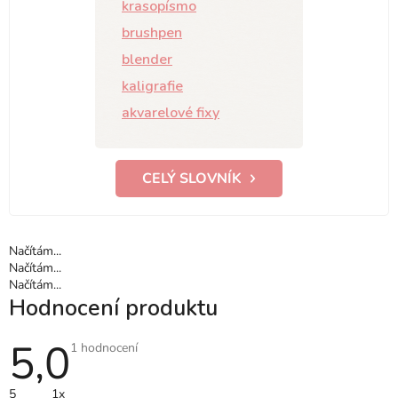
krasopísmo
brushpen
blender
kaligrafie
akvarelové fixy
CELÝ SLOVNÍK
Načítám...
Načítám...
Načítám...
Hodnocení produktu
5,0
Průměrné
1 hodnocení
hodnocení
produktu
je
5
1x
5,0