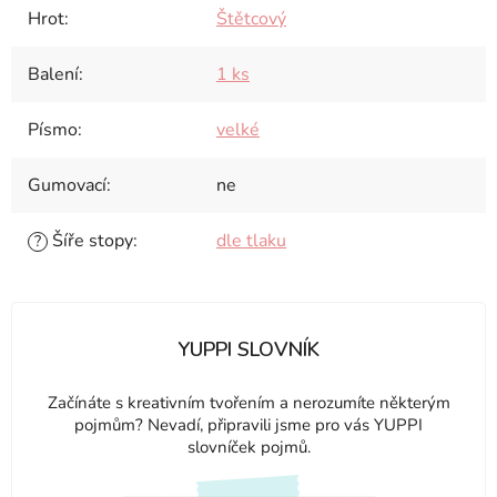
Hrot
:
Štětcový
Balení
:
1 ks
Písmo
:
velké
Gumovací
:
ne
Šíře stopy
:
dle tlaku
?
YUPPI SLOVNÍK
Začínáte s kreativním tvořením a nerozumíte některým
pojmům? Nevadí, připravili jsme pro vás YUPPI
slovníček pojmů.