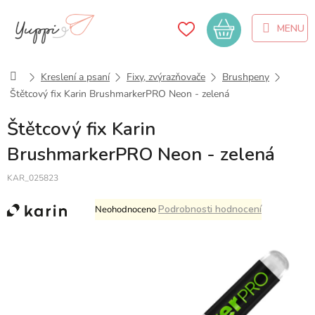
Přejít
na
Nákupní
obsah
košík
Domů
Kreslení a psaní
Fixy, zvýrazňovače
Brushpeny
Štětcový fix Karin BrushmarkerPRO Neon - zelená
Štětcový fix Karin
BrushmarkerPRO Neon - zelená
KAR_025823
Průměrné
Podrobnosti hodnocení
Neohodnoceno
hodnocení
produktu
je
0,0
z
5
hvězdiček.