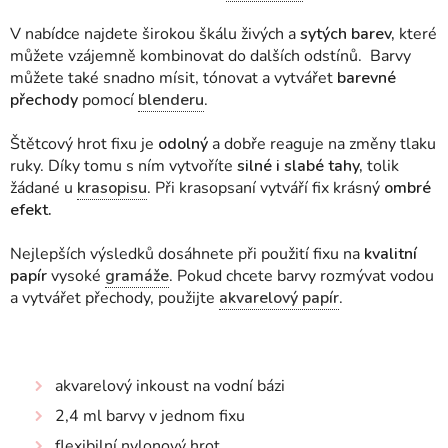
V nabídce najdete širokou škálu živých a
sytých barev,
které
můžete vzájemně kombinovat do dalších odstínů. Barvy
můžete také snadno mísit, tónovat a vytvářet
barevné
přechody
pomocí
blenderu
.
Štětcový hrot fixu je
odolný
a dobře reaguje na změny tlaku
ruky. Díky tomu s ním vytvoříte
silné i slabé tahy,
tolik
žádané u
krasopisu
. Při krasopsaní vytváří fix krásný
ombré
efekt.
Nejlepších výsledků dosáhnete při použití fixu na
kvalitní
papír
vysoké
gramáže
. Pokud chcete barvy rozmývat vodou
a vytvářet přechody, použijte
akvarelový papír
.
akvarelový inkoust na vodní bázi
2,4 ml barvy v jednom fixu
flexibilní nylonový hrot