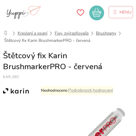
Přejít
na
Nákupní
obsah
košík
Domů
Kreslení a psaní
Fixy, zvýrazňovače
Brushpeny
Štětcový fix Karin BrushmarkerPRO - červená
Štětcový fix Karin
BrushmarkerPRO - červená
KAR_092
Průměrné
Podrobnosti hodnocení
Neohodnoceno
hodnocení
produktu
je
0,0
z
5
hvězdiček.