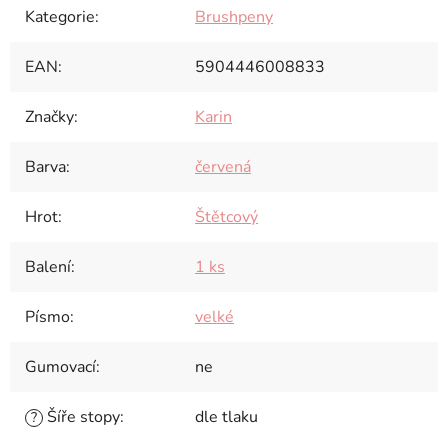
Kategorie
:
Brushpeny
EAN
:
5904446008833
Značky
:
Karin
Barva
:
červená
Hrot
:
Štětcový
Balení
:
1 ks
Písmo
:
velké
Gumovací
:
ne
Šíře stopy
:
dle tlaku
?