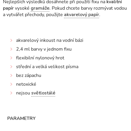
Nejlepších výsledků dosáhnete při použití fixu na
kvalitní
papír
vysoké
gramáže
. Pokud chcete barvy rozmývat vodou
a vytvářet přechody, použijte
akvarelový papír
.
akvarelový inkoust na vodní bázi
2,4 ml barvy v jednom fixu
flexibilní nylonový hrot
střední a velká velikost písma
bez zápachu
netoxické
nejsou
světlostálé