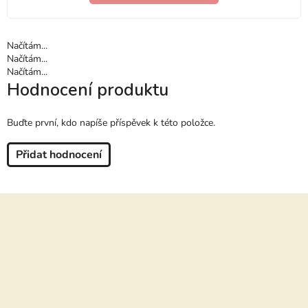
Načítám...
Načítám...
Načítám...
Hodnocení produktu
Buďte první, kdo napíše příspěvek k této položce.
Přidat hodnocení
Z
á
p
a
t