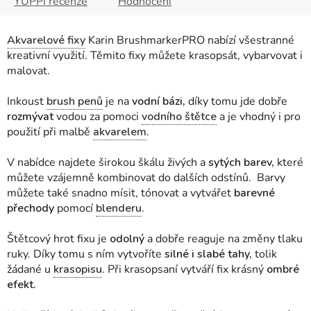
YUPPI recenze
Hodnocení
Akvarelové fixy
Karin BrushmarkerPRO nabízí všestranné
kreativní využití. Těmito fixy můžete krasopsát, vybarvovat i
malovat.
Inkoust
brush penů
je na
vodní bázi,
díky tomu jde dobře
rozmývat
vodou za pomoci
vodního štětce
a je vhodný i pro
použití při malbě
akvarelem
.
V nabídce najdete širokou škálu živých a
sytých barev,
které
můžete vzájemně kombinovat do dalších odstínů. Barvy
můžete také snadno mísit, tónovat a vytvářet
barevné
přechody
pomocí
blenderu
.
Štětcový hrot fixu je
odolný
a dobře reaguje na změny tlaku
ruky. Díky tomu s ním vytvoříte
silné i slabé tahy,
tolik
žádané u
krasopisu
. Při krasopsaní vytváří fix krásný
ombré
efekt.