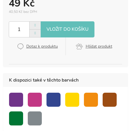
49 Kč
40,50 Kč bez DPH
Měrná
cena:
Dotaz k produktu
Hlídat produkt
K dispozici také v těchto barvách
fialová
růžová
modrá
žlutá
oranžová
hnědá
zelená
šedá