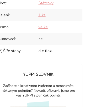
rot
:
Štětcový
alení
:
1 ks
ísmo
:
velké
umovací
:
ne
Šíře stopy
:
dle tlaku
?
YUPPI SLOVNÍK
Začínáte s kreativním tvořením a nerozumíte
některým pojmům? Nevadí, připravili jsme pro
vás YUPPI slovníček pojmů.