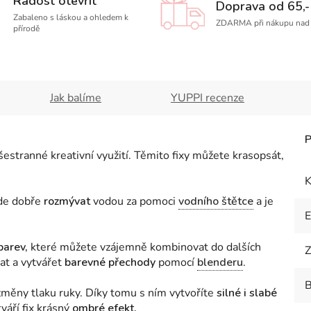
Radost otevřít
Doprava od 65,-
Zabaleno s láskou a ohledem k
ZDARMA při nákupu nad 
přírodě
Jak balíme
YUPPI recenze
stranné kreativní využití. Těmito fixy můžete krasopsát,
K
de dobře
rozmývat
vodou za pomoci
vodního štětce
a je
barev,
které můžete vzájemně kombinovat do dalších
Z
at a vytvářet
barevné přechody
pomocí
blenderu
.
B
změny tlaku ruky. Díky tomu s ním vytvoříte
silné i slabé
tváří fix krásný
ombré efekt.