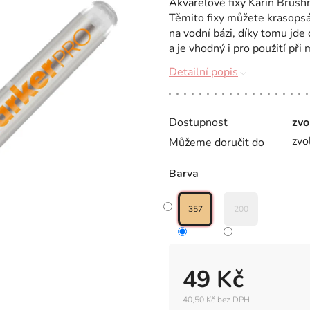
Akvarelové fixy Karin Brush
Těmito fixy můžete krasopsát
na vodní bázi, díky tomu jd
a je vhodný i pro použití při 
Detailní popis
Dostupnost
zvo
zvo
Můžeme doručit do
Barva
357
200
49 Kč
40,50 Kč bez DPH