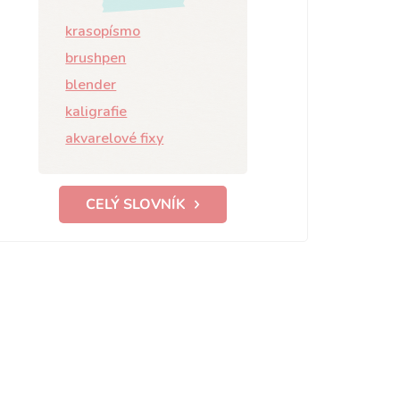
krasopísmo
brushpen
blender
kaligrafie
akvarelové fixy
CELÝ SLOVNÍK