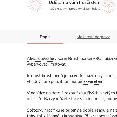
Uděláme vám hezčí den
Naše kreativní produkty si zamilujete
Popis
Možnosti dopravy
Akvarelové fixy
Karin BrushmarkerPRO nabízí vše
vybarvovat i malovat.
Inkoust
brush penů
je na
vodní bázi,
díky tomu j
vhodný i pro použití při malbě
akvarelem
.
V nabídce najdete širokou škálu živých a
sytých 
odstínů. Barvy můžete také snadno mísit, tónov
Štětcový hrot fixu je
odolný
a dobře reaguje na 
tahy,
tolik žádané u
krasopisu
. Při krasopsaní vy