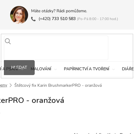
Máte otázky? Rádi pomůžeme.
(+420)
733 510 583
(Po-Pá 8:00 - 17:00 hod.)
HLEDAT
Í A PSANÍ
MALOVÁNÍ
PAPÍRNICTVÍ A TVOŘENÍ
DIÁŘE
peny
Štětcový fix Karin BrushmarkerPRO - oranžová
kerPRO - oranžová