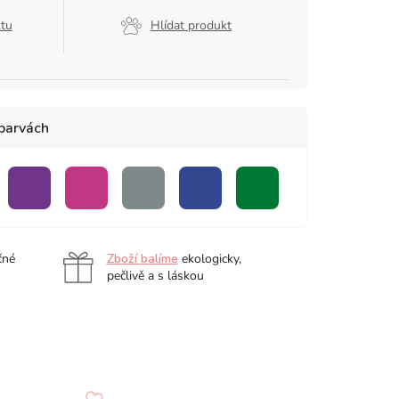
ktu
Hlídat produkt
 barvách
á
fialová
růžová
šedá
modrá
zelená
čné
Zboží balíme
ekologicky,
pečlivě a s láskou