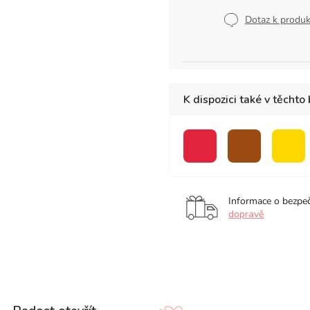
Měrná
cena:
Dotaz k produ
K dispozici také v těchto
červená
hnědá
žlut
Informace o bezpe
dopravě