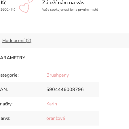
 Kč
Záleží nám na vás
1600,- Kč
Vaše spokojenost je na prvním místě
Hodnocení (2)
ategorie
:
Brushpeny
EAN
:
5904446008796
načky
:
Karin
arva
:
oranžová