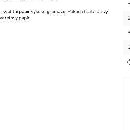
H
na
kvalitní papír
vysoké
gramáže
. Pokud chcete barvy
varelový papír
.
B
P
G