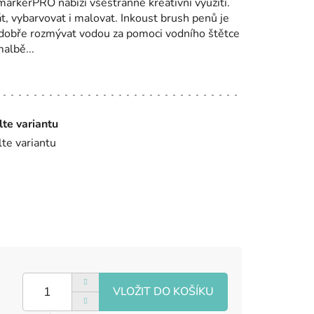
markerPRO nabízí všestranné kreativní využití.
, vybarvovat i malovat. Inkoust brush penů je
e dobře rozmývat vodou za pomoci vodního štětce
malbě...
lte variantu
lte variantu