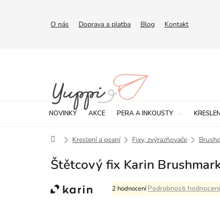
Přejít
na
obsah
O nás
Doprava a platba
Blog
Kontakt
NOVINKY
AKCE
PERA A INKOUSTY
KRESLEN
Domů
Kreslení a psaní
Fixy, zvýrazňovače
Brush
Štětcový fix Karin Brushmar
Průměrné
Podrobnosti hodnocení
2 hodnocení
hodnocení
produktu
je