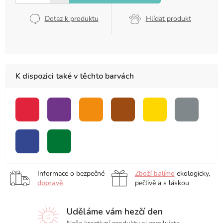
Dotaz k produktu
Hlídat produkt
K dispozici také v těchto barvách
červená
fialová
oranžová
hnědá
žlutá
šedá
modrá
zelená
Informace o bezpečné
Zboží balíme
ekologicky,
dopravě
pečlivě a s láskou
Uděláme vám hezčí den