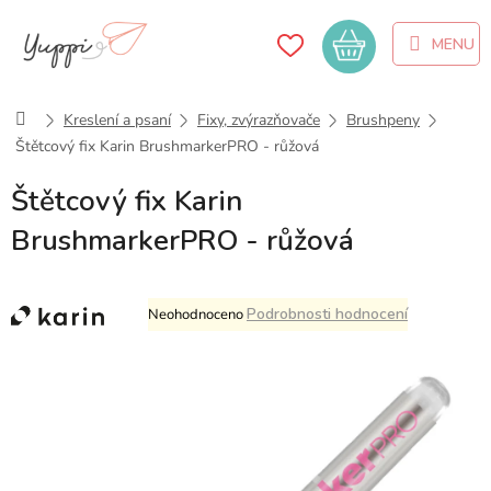
Přejít
na
Nákupní
obsah
košík
Domů
Kreslení a psaní
Fixy, zvýrazňovače
Brushpeny
Štětcový fix Karin BrushmarkerPRO - růžová
Štětcový fix Karin
BrushmarkerPRO - růžová
Průměrné
Podrobnosti hodnocení
Neohodnoceno
hodnocení
produktu
je
0,0
z
5
hvězdiček.