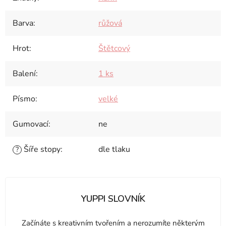
Barva
:
růžová
Hrot
:
Štětcový
Balení
:
1 ks
Písmo
:
velké
Gumovací
:
ne
Šíře stopy
:
dle tlaku
?
YUPPI SLOVNÍK
Začínáte s kreativním tvořením a nerozumíte některým