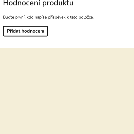
Hodnocení produktu
Buďte první, kdo napíše příspěvek k této položce.
Přidat hodnocení
Z
á
p
a
t
í