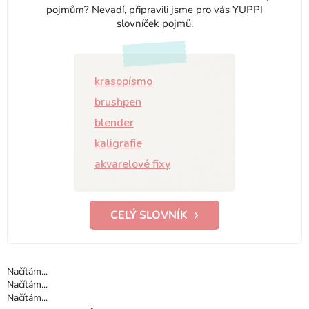
pojmům? Nevadí, připravili jsme pro vás YUPPI
slovníček pojmů.
krasopísmo
brushpen
blender
kaligrafie
akvarelové fixy
CELÝ SLOVNÍK
Načítám...
Načítám...
Načítám...