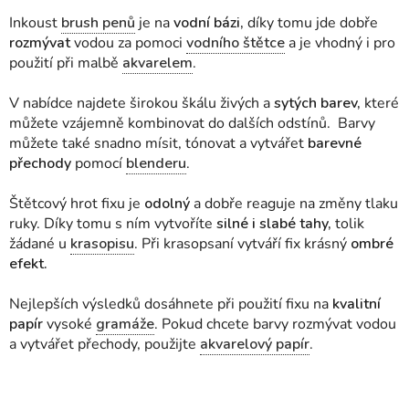
Inkoust
brush penů
je na
vodní bázi,
díky tomu jde dobře
rozmývat
vodou za pomoci
vodního štětce
a je vhodný i pro
použití při malbě
akvarelem
.
V nabídce najdete širokou škálu živých a
sytých barev,
které
můžete vzájemně kombinovat do dalších odstínů. Barvy
můžete také snadno mísit, tónovat a vytvářet
barevné
přechody
pomocí
blenderu
.
Štětcový hrot fixu je
odolný
a dobře reaguje na změny tlaku
ruky. Díky tomu s ním vytvoříte
silné i slabé tahy,
tolik
žádané u
krasopisu
. Při krasopsaní vytváří fix krásný
ombré
efekt.
Nejlepších výsledků dosáhnete při použití fixu na
kvalitní
papír
vysoké
gramáže
. Pokud chcete barvy rozmývat vodou
a vytvářet přechody, použijte
akvarelový papír
.